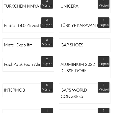
3
3
TURKCHEM KİMYA FUARI
Müşteri
UNICERA
Müşteri
4
1
Endüstri 4.0 Zirvesi Fuarı
Müşteri
TÜRKİYE KARAVAN FUARI
Müşteri
6
Metal Expo İfm
Müşteri
GAP SHOES
2
1
FachPack Fuarı Almanya
Müşteri
ALUMINIUM 2022
Müşteri
DUSSELDORF
5
1
İNTERMOB
Müşteri
ISAPS WORLD
Müşteri
CONGRESS
1
1