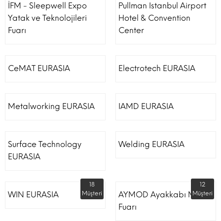
İFM - Sleepwell Expo
Pullman Istanbul Airport
Yatak ve Teknolojileri
Hotel & Convention
Fuarı
Center
CeMAT EURASIA
Electrotech EURASIA
Metalworking EURASIA
IAMD EURASIA
Surface Technology
Welding EURASIA
EURASIA
18
12
WIN EURASIA
Müşteri
AYMOD Ayakkabı Moda
Müşteri
Fuarı