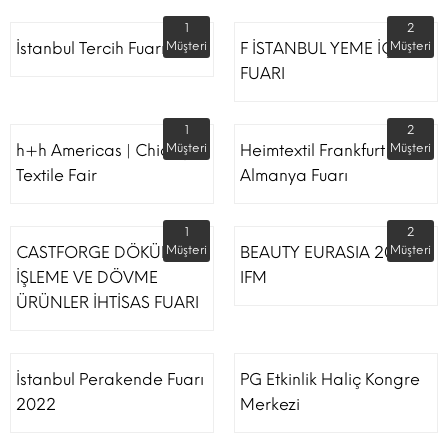
1
2
İstanbul Tercih Fuarı
Müşteri
F İSTANBUL YEME İÇME
Müşteri
FUARI
1
2
h+h Americas | Chicago
Müşteri
Heimtextil Frankfurt
Müşteri
Textile Fair
Almanya Fuarı
1
2
CASTFORGE DÖKÜM,
Müşteri
BEAUTY EURASIA 2022
Müşteri
İŞLEME VE DÖVME
IFM
ÜRÜNLER İHTİSAS FUARI
İstanbul Perakende Fuarı
PG Etkinlik Haliç Kongre
2022
Merkezi