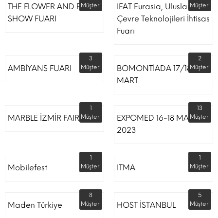
THE FLOWER AND PLANT
Müşteri
IFAT Eurasia, Uluslararası
Müşteri
SHOW FUARI
Çevre Teknolojileri İhtisas
Fuarı
3
2
AMBİYANS FUARI
Müşteri
BOMONTİADA 17/18
Müşteri
MART
1
13
MARBLE İZMİR FAIR
Müşteri
EXPOMED 16-18 MART
Müşteri
2023
1
1
Mobilefest
Müşteri
ITMA
Müşteri
8
5
Maden Türkiye
Müşteri
HOST İSTANBUL
Müşteri