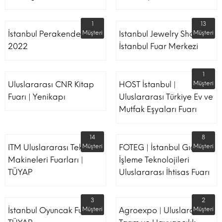
1
13
İstanbul Perakende Fuarı
Müşteri
Istanbul Jewelry Show |
Müşteri
2022
İstanbul Fuar Merkezi
1
Uluslararası CNR Kitap
HOST İstanbul |
Müşteri
Fuarı | Yenikapı
Uluslararası Türkiye Ev ve
Mutfak Eşyaları Fuarı
14
8
ITM Uluslararası Tekstil
Müşteri
FOTEG | İstanbul Gıda
Müşteri
Makineleri Fuarları |
İşleme Teknolojileri
TÜYAP
Uluslararası İhtisas Fuarı
3
2
İstanbul Oyuncak Fuarı -
Müşteri
Agroexpo | Uluslararası
Müşteri