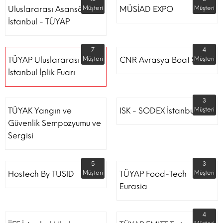
Uluslararası Asansör
Müşteri
MÜSİAD EXPO
Müşteri
İstanbul - TÜYAP
7
4
TÜYAP Uluslararası
Müşteri
CNR Avrasya Boat Show
Müşteri
İstanbul İplik Fuarı
3
TÜYAK Yangın ve
ISK - SODEX İstanbul
Müşteri
Güvenlik Sempozyumu ve
Sergisi
5
3
Hostech By TUSID
Müşteri
TÜYAP Food-Tech
Müşteri
Eurasia
4