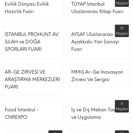
Evlilik Dünyası Evlilik
TÜYAP İstanbul
Müşteri
Hazırlık Fuarı
Uluslararası Kitap Fuarı
12
İSTANBUL PROHUNT AV
AYSAF Uluslararası
Müşteri
SiLAH ve DOĞA
Ayakkabı Yan Sanayi
SPORLARI FUARI
Fuarı
AR-GE ZİRVESİ VE
MMG Ar-Ge İnovasyon
ARAŞTIRMA MERKEZLERİ
Zirvesi Ve Sergisi
FUARI
4
Food İstanbul -
İç ve Dış Mekan Tasarım
Müşteri
CNREXPO
ve Uygulama