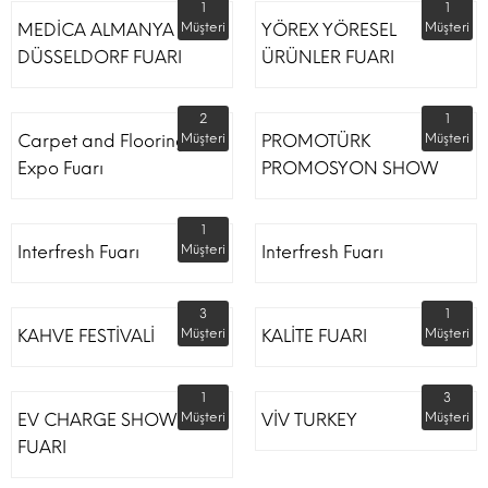
1
1
MEDİCA ALMANYA
Müşteri
YÖREX YÖRESEL
Müşteri
DÜSSELDORF FUARI
ÜRÜNLER FUARI
2
1
Carpet and Flooring
Müşteri
PROMOTÜRK
Müşteri
Expo Fuarı
PROMOSYON SHOW
1
Interfresh Fuarı
Müşteri
Interfresh Fuarı
3
1
KAHVE FESTİVALİ
Müşteri
KALİTE FUARI
Müşteri
1
3
EV CHARGE SHOW
Müşteri
VİV TURKEY
Müşteri
FUARI