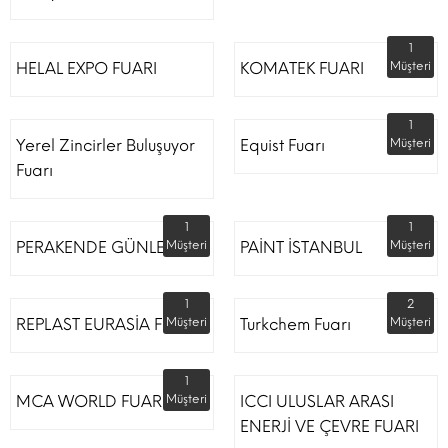
1
HELAL EXPO FUARI
KOMATEK FUARI
Müşteri
1
Yerel Zincirler Buluşuyor
Equist Fuarı
Müşteri
Fuarı
1
1
PERAKENDE GÜNLERİ
Müşteri
PAİNT İSTANBUL
Müşteri
1
2
REPLAST EURASİA FUARI
Müşteri
Turkchem Fuarı
Müşteri
1
MCA WORLD FUARI
Müşteri
ICCI ULUSLAR ARASI
ENERJİ VE ÇEVRE FUARI