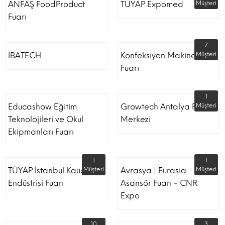
ANFAŞ FoodProduct
TÜYAP Expomed
Müşteri
Fuarı
7
IBATECH
Konfeksiyon Makinesi
Müşteri
Fuarı
1
Educashow Eğitim
Growtech Antalya Fuar
Müşteri
Teknolojileri ve Okul
Merkezi
Ekipmanları Fuarı
1
1
TÜYAP İstanbul Kauçuk
Müşteri
Avrasya | Eurasia
Müşteri
Endüstrisi Fuarı
Asansör Fuarı - CNR
Expo
10
3