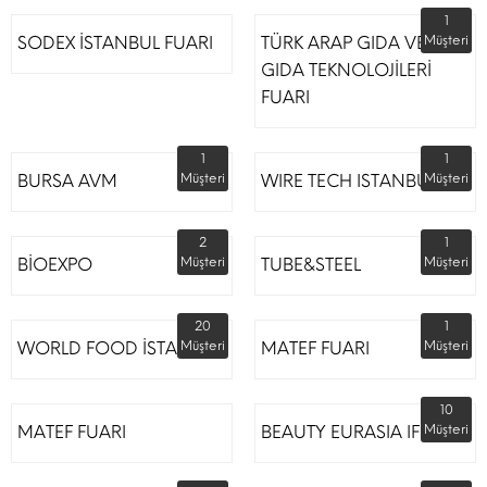
1
SODEX İSTANBUL FUARI
TÜRK ARAP GIDA VE
Müşteri
GIDA TEKNOLOJİLERİ
FUARI
1
1
BURSA AVM
Müşteri
WIRE TECH ISTANBUL
Müşteri
2
1
BİOEXPO
Müşteri
TUBE&STEEL
Müşteri
20
1
WORLD FOOD İSTANBUL
Müşteri
MATEF FUARI
Müşteri
10
MATEF FUARI
BEAUTY EURASIA IFM
Müşteri