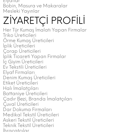
Elyaflar
Bobin, Masura ve Makaralar
Mesleki Yayınlar
ZİYARETÇİ PROFİLİ
Her Tür Kumaş İmalatı Yapan Firmalar
Triko Üreticileri
Örme Kumaş Üreticileri
İplik Üreticileri
Çorap Üreticileri
İplik Ticareti Yapan Firmalar
İç Giyim Üreticileri
Ev Tekstili Üreticileri
Elyaf Firmaları
Denim Kumaş Üreticileri
Etiket Üreticileri
Halı İmalatçıları
Battaniye Üreticileri
Çadır Bezi, Branda İmalatçıları
Çuval Üreticileri
Dar Dokuma Firmaları
Medikal Tekstil Üreticileri
Askeri Tekstil Üreticileri
Teknik Tekstil Üreticileri
İhracatçılar