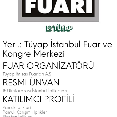
Yer .: Tüyap İstanbul Fuar ve
Kongre Merkezi
FUAR ORGANİZATÖRÜ
Tüyap İhtisas Fuarları A.Ş
RESMİ ÜNVAN
15.Uluslararası İstanbul İplik Fuarı
KATILIMCI PROFİLİ
Pamuk İplikleri
Pamuk Karışımlı İplikler
Elastan İplikler