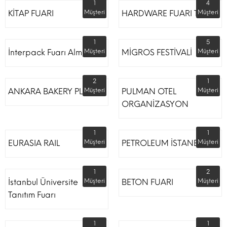
1
4
KİTAP FUARI
Müşteri
HARDWARE FUARI TÜYAP
Müşteri
1
5
İnterpack Fuarı Almanya
Müşteri
MİGROS FESTİVALİ
Müşteri
2
1
ANKARA BAKERY PLUS
Müşteri
PULMAN OTEL
Müşteri
ORGANİZASYON
1
1
EURASIA RAIL
Müşteri
PETROLEUM İSTANBUL
Müşteri
1
2
İstanbul Üniversite
Müşteri
BETON FUARI
Müşteri
Tanıtım Fuarı
1
1