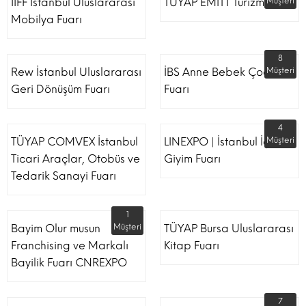
İİFF İstanbul Uluslararası
TÜYAP EMITT Turizm Fuarı
Müşteri
Mobilya Fuarı
8
Rew İstanbul Uluslararası
İBS Anne Bebek Çocuk
Müşteri
Geri Dönüşüm Fuarı
Fuarı
4
TÜYAP COMVEX İstanbul
LINEXPO | İstanbul İç
Müşteri
Ticari Araçlar, Otobüs ve
Giyim Fuarı
Tedarik Sanayi Fuarı
1
Bayim Olur musun
Müşteri
TÜYAP Bursa Uluslararası
Franchising ve Markalı
Kitap Fuarı
Bayilik Fuarı CNREXPO
7