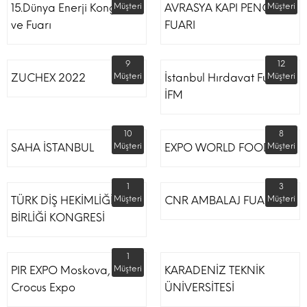
15.Dünya Enerji Kongresi
Müşteri
AVRASYA KAPI PENCERE
Müşteri
ve Fuarı
FUARI
9
12
ZUCHEX 2022
Müşteri
İstanbul Hırdavat Fuarı
Müşteri
İFM
10
8
SAHA İSTANBUL
Müşteri
EXPO WORLD FOOD
Müşteri
1
3
TÜRK DİŞ HEKİMLİĞİ
Müşteri
CNR AMBALAJ FUARI
Müşteri
BİRLİĞİ KONGRESİ
1
PIR EXPO Moskova,
Müşteri
KARADENİZ TEKNİK
Crocus Expo
ÜNİVERSİTESİ