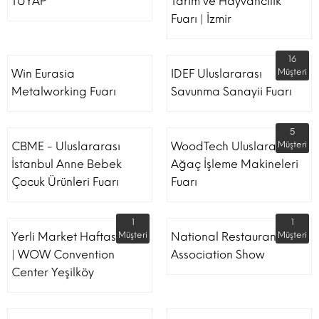
TÜYAP
Tarım ve Hayvancılık
Fuarı | İzmir
16
Win Eurasia
IDEF Uluslararası
Müşteri
Metalworking Fuarı
Savunma Sanayii Fuarı
5
CBME - Uluslararası
WoodTech Uluslararası
Müşteri
İstanbul Anne Bebek
Ağaç İşleme Makineleri
Çocuk Ürünleri Fuarı
Fuarı
1
1
Yerli Market Haftası Fuarı
Müşteri
National Restaurant
Müşteri
| WOW Convention
Association Show
Center Yeşilköy