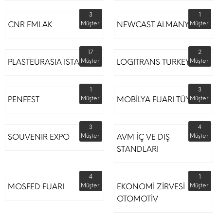
3
1
CNR EMLAK
Müşteri
NEWCAST ALMANYA
Müşteri
17
2
PLASTEURASIA ISTANBUL
Müşteri
LOGITRANS TURKEY
Müşteri
1
3
PENFEST
Müşteri
MOBİLYA FUARI TÜYAP
Müşteri
3
4
SOUVENIR EXPO
Müşteri
AVM İÇ VE DIŞ
Müşteri
STANDLARI
4
1
MOSFED FUARI
Müşteri
EKONOMİ ZİRVESİ
Müşteri
OTOMOTİV