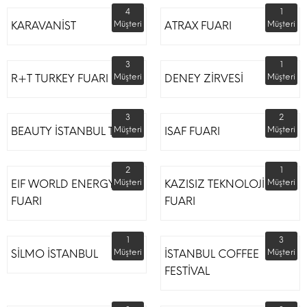
4
1
KARAVANİST
Müşteri
ATRAX FUARI
Müşteri
3
1
R+T TURKEY FUARI
Müşteri
DENEY ZİRVESİ
Müşteri
3
2
BEAUTY İSTANBUL TÜYAP
Müşteri
ISAF FUARI
Müşteri
2
1
EIF WORLD ENERGY
Müşteri
KAZISIZ TEKNOLOJİLER
Müşteri
FUARI
FUARI
1
3
SİLMO İSTANBUL
Müşteri
İSTANBUL COFFEE
Müşteri
FESTİVAL