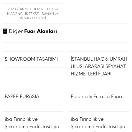
2023 / ARMET DEMİR ÇELİK ve
MADENCİLİK TEKSTİL SANAYİ ve
TİCARET LTD. ŞTİ.
Diğer
Fuar Alanları
SHOWROOM TASARIMI
İSTANBUL HAC & UMRAH
ULUSLARARASI SEYAHAT
HİZMETLERİ FUARI
PAPER EURASİA
Electricity Eurasia Fuarı
iba Fırıncılık ve
iba Fırıncılık ve
Şekerleme Endüstrisi Için
Şekerleme Endüstrisi Için