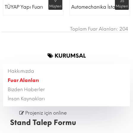
9
35
TÜYAP Yapı Fuarı
Müşteri
Automechanika İstanbul
Müşteri
Toplam Fuar Alanları: 204
KURUMSAL
Hakkımızda
Fuar Alanları
Bizden Haberler
İnsan Kaynakları
Projeniz için online
Stand Talep Formu