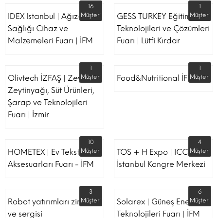
16
1
IDEX Istanbul | Ağız-Diş
Müşteri
GESS TURKEY Eğitim
Müşteri
Sağlığı Cihaz ve
Teknolojileri ve Çözümleri
Malzemeleri Fuarı | İFM
Fuarı | Lütfi Kırdar
1
1
Olivtech İZFAŞ | Zeytin,
Müşteri
Food&Nutritional İFM
Müşteri
Zeytinyağı, Süt Ürünleri,
Şarap ve Teknolojileri
Fuarı | İzmir
10
4
HOMETEX | Ev Tekstili Ve
Müşteri
TOS + H Expo | ICC -
Müşteri
Aksesuarları Fuarı - İFM
İstanbul Kongre Merkezi
3
6
Robot yatırımları zirvesi
Müşteri
Solarex | Güneş Enerjisi &
Müşteri
ve sergisi
Teknolojileri Fuarı | İFM