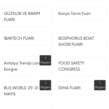
GÜZELLİK VE BAKIM
Konya Tarım Fuarı
FUARI
IBAKTECH FUARI
BOSPHORUS BOAT
SHOW FUARI
1
Antalya Trendy Lara Otel
Müşteri
FOOD SAFETY
Kongre
CONGRESS
1
1
BUS WORLD 29-31
Müşteri
İDMA FUARI
Müşteri
MAYIS