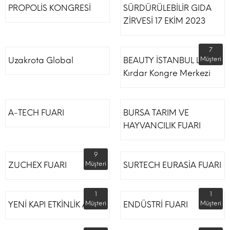
PROPOLİS KONGRESİ
SÜRDÜRÜLEBİLİR GIDA
ZİRVESİ 17 EKİM 2023
7
Uzakrota Global
BEAUTY İSTANBUL Lütfi
Müşteri
Kırdar Kongre Merkezi
A-TECH FUARI
BURSA TARIM VE
HAYVANCILIK FUARI
9
ZUCHEX FUARI
Müşteri
SURTECH EURASİA FUARI
1
1
YENİ KAPI ETKİNLİK ALANI
Müşteri
ENDÜSTRİ FUARI
Müşteri