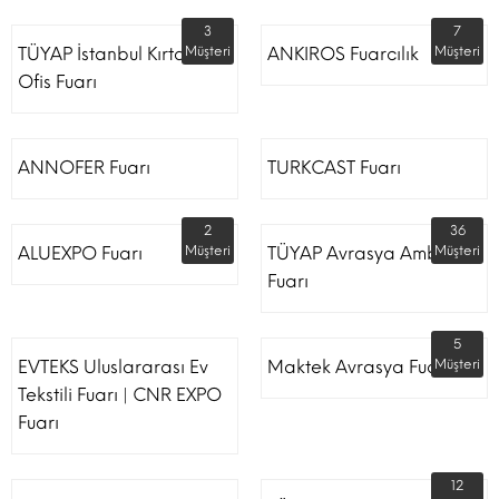
3
7
TÜYAP İstanbul Kırtasiye
Müşteri
ANKIROS Fuarcılık
Müşteri
Ofis Fuarı
ANNOFER Fuarı
TURKCAST Fuarı
2
36
ALUEXPO Fuarı
Müşteri
TÜYAP Avrasya Ambalaj
Müşteri
Fuarı
5
EVTEKS Uluslararası Ev
Maktek Avrasya Fuarı
Müşteri
Tekstili Fuarı | CNR EXPO
Fuarı
12