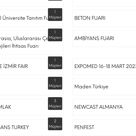
1
l Üniversite Tanıtım Fuarı
Müşteri
BETON FUARI
1
rasia, Uluslararası Çevre
Müşteri
AMBİYANS FUARI
ileri İhtisas Fuarı
1
 İZMİR FAIR
Müşteri
EXPOMED 16-18 MART 202
1
Müşteri
Maden Türkiye
3
MLAK
Müşteri
NEWCAST ALMANYA
2
RANS TURKEY
Müşteri
PENFEST