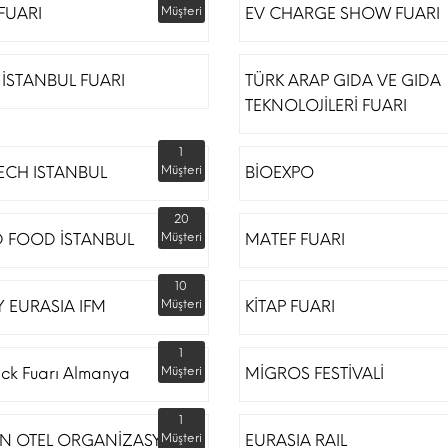
 FUARI
Müşteri
EV CHARGE SHOW FUARI
İSTANBUL FUARI
TÜRK ARAP GIDA VE GIDA
TEKNOLOJİLERİ FUARI
1
ECH ISTANBUL
Müşteri
BİOEXPO
20
 FOOD İSTANBUL
Müşteri
MATEF FUARI
10
 EURASIA IFM
Müşteri
KİTAP FUARI
1
ack Fuarı Almanya
Müşteri
MİGROS FESTİVALİ
1
N OTEL ORGANİZASYON
Müşteri
EURASIA RAIL