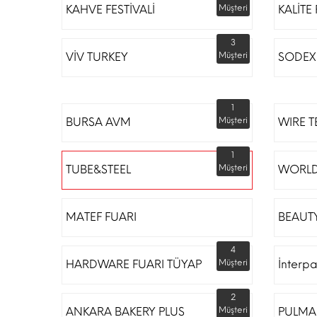
KAHVE FESTİVALİ
Müşteri
KALİTE
3
VİV TURKEY
Müşteri
SODEX 
1
BURSA AVM
Müşteri
WIRE T
1
TUBE&STEEL
Müşteri
WORLD
MATEF FUARI
BEAUTY
4
HARDWARE FUARI TÜYAP
Müşteri
İnterp
2
ANKARA BAKERY PLUS
Müşteri
PULMA