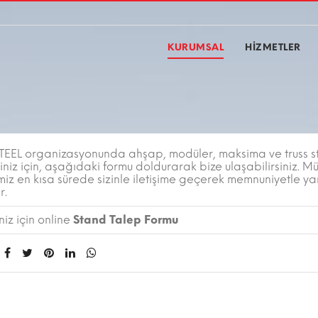
KURUMSAL
HİZMETLER
EEL organizasyonunda ahşap, modüler, maksima ve truss 
iniz için, aşağıdaki formu doldurarak bize ulaşabilirsiniz. Mü
miz en kısa sürede sizinle iletişime geçerek memnuniyetle y
r.
iz için online
Stand Talep Formu