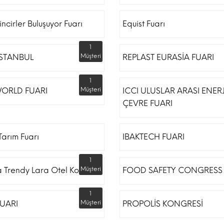
incirler Buluşuyor Fuarı
Equist Fuarı
1
İSTANBUL
Müşteri
REPLAST EURASİA FUARI
1
ORLD FUARI
Müşteri
ICCI ULUSLAR ARASI ENERJ
ÇEVRE FUARI
arım Fuarı
IBAKTECH FUARI
1
a Trendy Lara Otel Kongre
Müşteri
FOOD SAFETY CONGRESS
1
UARI
Müşteri
PROPOLİS KONGRESİ