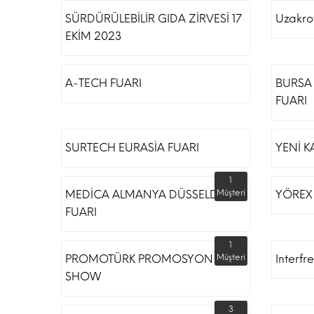
SÜRDÜRÜLEBİLİR GIDA ZİRVESİ 17
Uzakro
EKİM 2023
A-TECH FUARI
BURSA 
FUARI
SURTECH EURASİA FUARI
YENİ K
1
MEDİCA ALMANYA DÜSSELDORF
Müşteri
YÖREX
FUARI
1
PROMOTÜRK PROMOSYON
Müşteri
Interfr
SHOW
3