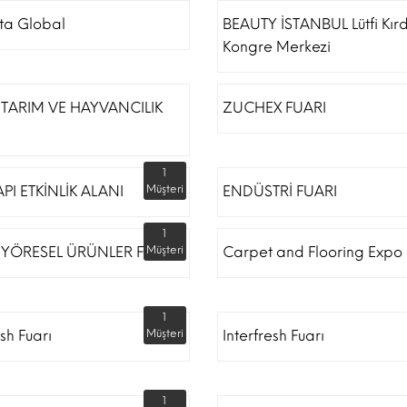
ta Global
BEAUTY İSTANBUL Lütfi Kır
Kongre Merkezi
TARIM VE HAYVANCILIK
ZUCHEX FUARI
1
API ETKİNLİK ALANI
Müşteri
ENDÜSTRİ FUARI
1
 YÖRESEL ÜRÜNLER FUARI
Müşteri
Carpet and Flooring Expo 
1
esh Fuarı
Müşteri
Interfresh Fuarı
1