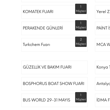
1
KOMATEK FUARI
Müşteri
Yerel Z
1
PERAKENDE GÜNLERİ
Müşteri
PAİNT 
2
Turkchem Fuarı
Müşteri
MCA W
GÜZELLİK VE BAKIM FUARI
Konya T
BOSPHORUS BOAT SHOW FUARI
Antaly
1
BUS WORLD 29-31 MAYIS
Müşteri
İDMA F