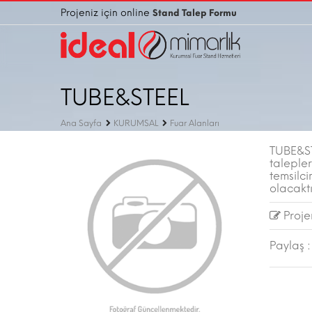
Projeniz için online
Stand Talep Formu
TUBE&STEEL
Ana Sayfa
KURUMSAL
Fuar Alanları
TUBE&ST
talepler
temsilci
olacaktı
Projen
Paylaş :