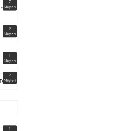
7
dar
Müşteri
9
Müşteri
1
Müşteri
2
Fuarı
Müşteri
1