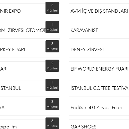
3
NIR EXPO
Müşteri
AVM İÇ VE DIŞ STANDLARI
1
Mİ ZİRVESİ OTOMOTİV
Müşteri
KARAVANİST
3
RKEY FUARI
Müşteri
DENEY ZİRVESİ
2
UARI
Müşteri
EIF WORLD ENERGY FUARI
1
İSTANBUL
Müşteri
İSTANBUL COFFEE FESTİVA
3
RA
Müşteri
Endüstri 4.0 Zirvesi Fuarı
6
Expo İfm
Müşteri
GAP SHOES