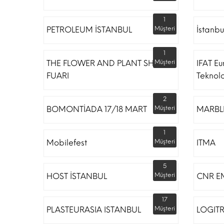
1
PETROLEUM İSTANBUL
Müşteri
İstanbu
1
THE FLOWER AND PLANT SHOW
Müşteri
IFAT Eu
FUARI
Teknoloj
2
BOMONTİADA 17/18 MART
Müşteri
MARBLE
1
Mobilefest
Müşteri
ITMA
5
HOST İSTANBUL
Müşteri
CNR E
17
PLASTEURASIA ISTANBUL
Müşteri
LOGIT