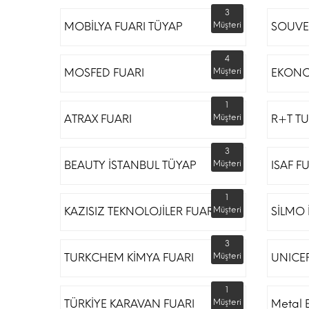
3
MOBİLYA FUARI TÜYAP
Müşteri
SOUVE
4
MOSFED FUARI
Müşteri
EKONO
1
ATRAX FUARI
Müşteri
R+T TU
3
BEAUTY İSTANBUL TÜYAP
Müşteri
ISAF F
1
KAZISIZ TEKNOLOJİLER FUARI
Müşteri
SİLMO 
3
TURKCHEM KİMYA FUARI
Müşteri
UNICE
1
TÜRKİYE KARAVAN FUARI
Müşteri
Metal 