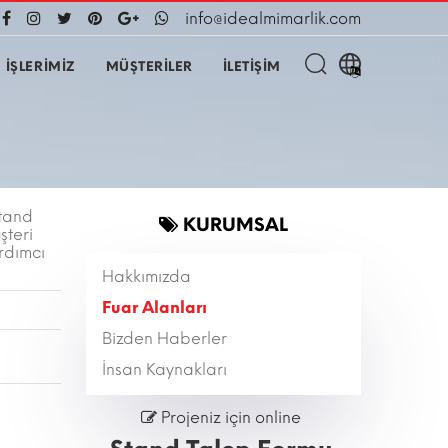
info@idealmimarlik.com
İŞLERİMİZ
MÜŞTERİLER
İLETİŞİM
stand
KURUMSAL
şteri
ardımcı
Hakkımızda
Fuar Alanları
Bizden Haberler
İnsan Kaynakları
Projeniz için online