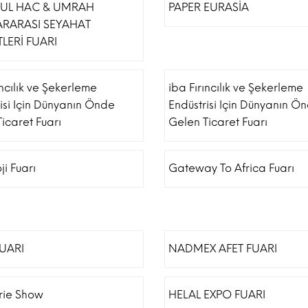
BUL HAC & UMRAH
PAPER EURASİA
ARARASI SEYAHAT
LERİ FUARI
ıncılık ve Şekerleme
iba Fırıncılık ve Şekerleme
isi Için Dünyanın Önde
Endüstrisi Için Dünyanın Ö
icaret Fuarı
Gelen Ticaret Fuarı
ji Fuarı
Gateway To Africa Fuarı
FUARI
NADMEX AFET FUARI
erie Show
HELAL EXPO FUARI