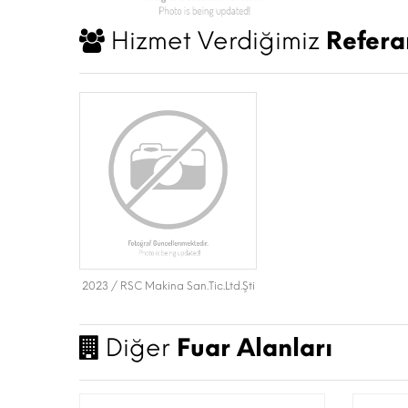
Hizmet Verdiğimiz
Refera
2023 / RSC Makina San.Tic.Ltd.Şti
Diğer
Fuar Alanları