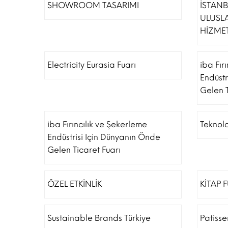
SHOWROOM TASARIMI
İSTAN
ULUSL
HİZMET
Electricity Eurasia Fuarı
iba Fır
Endüstr
Gelen T
iba Fırıncılık ve Şekerleme
Teknolo
Endüstrisi Için Dünyanın Önde
Gelen Ticaret Fuarı
ÖZEL ETKİNLİK
KİTAP 
Sustainable Brands Türkiye
Patiss