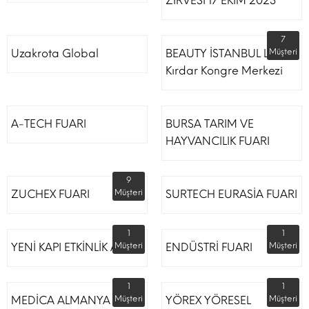
ZİRVESİ 17 EKİM 2023
7
Uzakrota Global
BEAUTY İSTANBUL Lütfi
Müşteri
Kırdar Kongre Merkezi
A-TECH FUARI
BURSA TARIM VE
HAYVANCILIK FUARI
9
ZUCHEX FUARI
Müşteri
SURTECH EURASİA FUARI
1
1
YENİ KAPI ETKİNLİK ALANI
Müşteri
ENDÜSTRİ FUARI
Müşteri
1
1
MEDİCA ALMANYA
Müşteri
YÖREX YÖRESEL
Müşteri