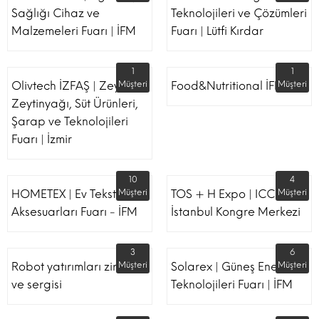
Sağlığı Cihaz ve
Teknolojileri ve Çözümleri
Malzemeleri Fuarı | İFM
Fuarı | Lütfi Kırdar
1
1
Olivtech İZFAŞ | Zeytin,
Müşteri
Food&Nutritional İFM
Müşteri
Zeytinyağı, Süt Ürünleri,
Şarap ve Teknolojileri
Fuarı | İzmir
10
4
HOMETEX | Ev Tekstili Ve
Müşteri
TOS + H Expo | ICC -
Müşteri
Aksesuarları Fuarı - İFM
İstanbul Kongre Merkezi
3
6
Robot yatırımları zirvesi
Müşteri
Solarex | Güneş Enerjisi &
Müşteri
ve sergisi
Teknolojileri Fuarı | İFM