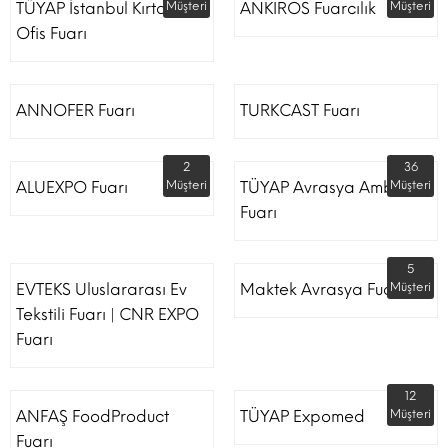
TÜYAP İstanbul Kırtasiye
Müşteri
ANKIROS Fuarcılık
Müşteri
Ofis Fuarı
ANNOFER Fuarı
TURKCAST Fuarı
2
36
ALUEXPO Fuarı
Müşteri
TÜYAP Avrasya Ambalaj
Müşteri
Fuarı
5
EVTEKS Uluslararası Ev
Maktek Avrasya Fuarı
Müşteri
Tekstili Fuarı | CNR EXPO
Fuarı
12
ANFAŞ FoodProduct
TÜYAP Expomed
Müşteri
Fuarı