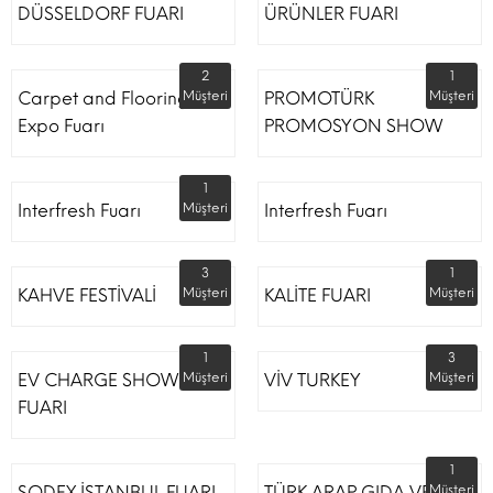
DÜSSELDORF FUARI
ÜRÜNLER FUARI
2
1
Carpet and Flooring
Müşteri
PROMOTÜRK
Müşteri
Expo Fuarı
PROMOSYON SHOW
1
Interfresh Fuarı
Müşteri
Interfresh Fuarı
3
1
KAHVE FESTİVALİ
Müşteri
KALİTE FUARI
Müşteri
1
3
EV CHARGE SHOW
Müşteri
VİV TURKEY
Müşteri
FUARI
1
SODEX İSTANBUL FUARI
TÜRK ARAP GIDA VE
Müşteri