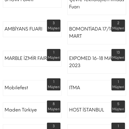
Fuarı
3
2
AMBİYANS FUARI
Müşteri
BOMONTİADA 17/18
Müşteri
MART
1
13
MARBLE İZMİR FAIR
Müşteri
EXPOMED 16-18 MART
Müşteri
2023
1
1
Mobilefest
Müşteri
ITMA
Müşteri
8
5
Maden Türkiye
Müşteri
HOST İSTANBUL
Müşteri
3
1