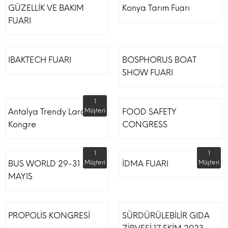
GÜZELLİK VE BAKIM
Konya Tarım Fuarı
FUARI
IBAKTECH FUARI
BOSPHORUS BOAT
SHOW FUARI
1
Antalya Trendy Lara Otel
Müşteri
FOOD SAFETY
Kongre
CONGRESS
1
1
BUS WORLD 29-31
Müşteri
İDMA FUARI
Müşteri
MAYIS
PROPOLİS KONGRESİ
SÜRDÜRÜLEBİLİR GIDA