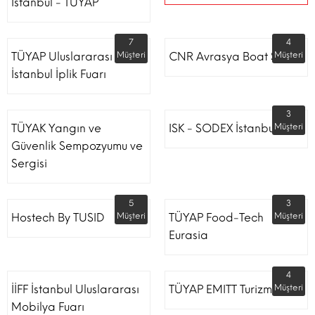
İstanbul - TÜYAP
7
4
TÜYAP Uluslararası
Müşteri
CNR Avrasya Boat Show
Müşteri
İstanbul İplik Fuarı
3
TÜYAK Yangın ve
ISK - SODEX İstanbul
Müşteri
Güvenlik Sempozyumu ve
Sergisi
5
3
Hostech By TUSID
Müşteri
TÜYAP Food-Tech
Müşteri
Eurasia
4
İİFF İstanbul Uluslararası
TÜYAP EMITT Turizm Fuarı
Müşteri
Mobilya Fuarı