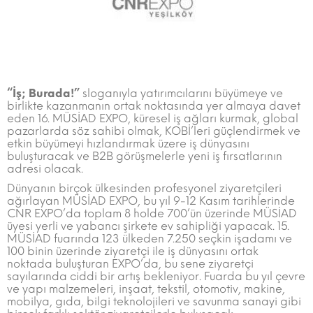
“İş; Burada!”
sloganıyla yatırımcılarını büyümeye ve
birlikte kazanmanın ortak noktasında yer almaya davet
eden 16. MÜSİAD EXPO, küresel iş ağları kurmak, global
pazarlarda söz sahibi olmak, KOBİ’leri güçlendirmek ve
etkin büyümeyi hızlandırmak üzere iş dünyasını
buluşturacak ve B2B görüşmelerle yeni iş fırsatlarının
adresi olacak.
Dünyanın birçok ülkesinden profesyonel ziyaretçileri
ağırlayan MÜSİAD EXPO, bu yıl 9-12 Kasım tarihlerinde
CNR EXPO’da toplam 8 holde 700’ün üzerinde MÜSİAD
üyesi yerli ve yabancı şirkete ev sahipliği yapacak. 15.
MÜSİAD fuarında 123 ülkeden 7.250 seçkin işadamı ve
100 binin üzerinde ziyaretçi ile iş dünyasını ortak
noktada buluşturan EXPO’da, bu sene ziyaretçi
sayılarında ciddi bir artış bekleniyor. Fuarda bu yıl çevre
ve yapı malzemeleri, inşaat, tekstil, otomotiv, makine,
mobilya, gıda, bilgi teknolojileri ve savunma sanayi gibi