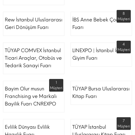
8
Rew İstanbul Uluslararası
İBS Anne Bebek Çocuk
Müşteri
Geri Dönüşüm Fuarı
Fuarı
4
TÜYAP COMVEX İstanbul
LINEXPO | İstanbul İç
Müşteri
Ticari Araçlar, Otobüs ve
Giyim Fuarı
Tedarik Sanayi Fuarı
1
Bayim Olur musun
Müşteri
TÜYAP Bursa Uluslararası
Franchising ve Markalı
Kitap Fuarı
Bayilik Fuarı CNREXPO
7
Evlilik Dünyası Evlilik
TÜYAP İstanbul
Müşteri
Hazırlık Fuarı
Uluslararası Kitap Fuarı