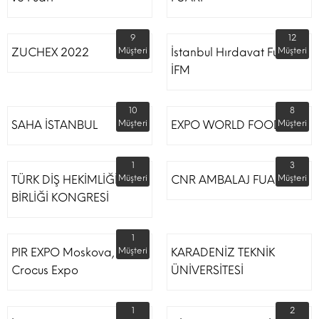
9
12
ZUCHEX 2022
Müşteri
İstanbul Hırdavat Fuarı
Müşteri
İFM
10
8
SAHA İSTANBUL
Müşteri
EXPO WORLD FOOD
Müşteri
1
3
TÜRK DİŞ HEKİMLİĞİ
Müşteri
CNR AMBALAJ FUARI
Müşteri
BİRLİĞİ KONGRESİ
1
PIR EXPO Moskova,
Müşteri
KARADENİZ TEKNİK
Crocus Expo
ÜNİVERSİTESİ
1
2