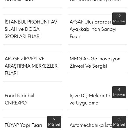
12
İSTANBUL PROHUNT AV
AYSAF Uluslararası
Müşteri
SiLAH ve DOĞA
Ayakkabı Yan Sanayi
SPORLARI FUARI
Fuarı
AR-GE ZİRVESİ VE
MMG Ar-Ge İnovasyon
ARAŞTIRMA MERKEZLERİ
Zirvesi Ve Sergisi
FUARI
4
Food İstanbul -
İç ve Dış Mekan Tasarım
Müşteri
CNREXPO
ve Uygulama
9
35
TÜYAP Yapı Fuarı
Müşteri
Automechanika İstanbul
Müşteri