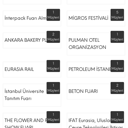
1
5
İnterpack Fuarı Almanya
Müşteri
MİGROS FESTİVALİ
Müşteri
2
1
ANKARA BAKERY PLUS
Müşteri
PULMAN OTEL
Müşteri
ORGANİZASYON
1
1
EURASIA RAIL
Müşteri
PETROLEUM İSTANBUL
Müşteri
1
2
İstanbul Üniversite
Müşteri
BETON FUARI
Müşteri
Tanıtım Fuarı
1
1
THE FLOWER AND PLANT
Müşteri
IFAT Eurasia, Uluslararası
Müşteri
SHOW FUARI
Çevre Teknolojileri İhtisas