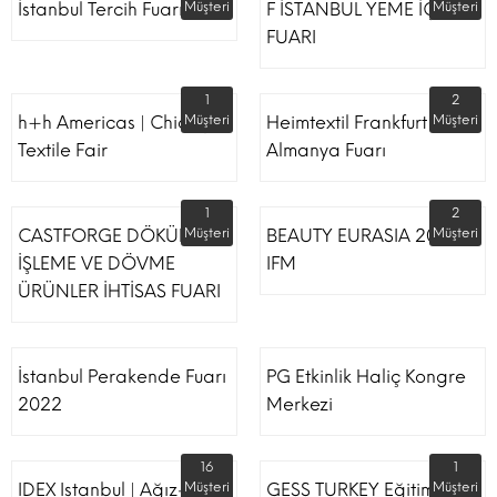
İstanbul Tercih Fuarı
Müşteri
F İSTANBUL YEME İÇME
Müşteri
FUARI
1
2
h+h Americas | Chicago
Müşteri
Heimtextil Frankfurt
Müşteri
Textile Fair
Almanya Fuarı
1
2
CASTFORGE DÖKÜM,
Müşteri
BEAUTY EURASIA 2022
Müşteri
İŞLEME VE DÖVME
IFM
ÜRÜNLER İHTİSAS FUARI
İstanbul Perakende Fuarı
PG Etkinlik Haliç Kongre
2022
Merkezi
16
1
IDEX Istanbul | Ağız-Diş
Müşteri
GESS TURKEY Eğitim
Müşteri