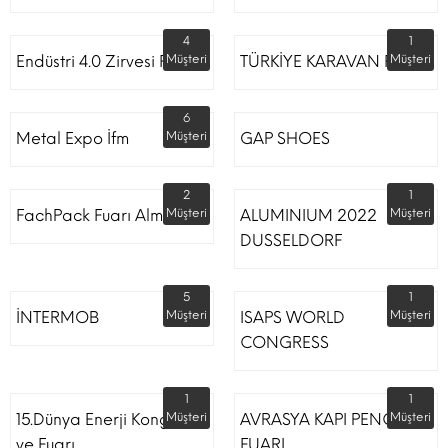
4
1
Endüstri 4.0 Zirvesi Fuarı
Müşteri
TÜRKİYE KARAVAN FUARI
Müşteri
6
Metal Expo İfm
Müşteri
GAP SHOES
2
1
FachPack Fuarı Almanya
Müşteri
ALUMINIUM 2022
Müşteri
DUSSELDORF
5
1
İNTERMOB
Müşteri
ISAPS WORLD
Müşteri
CONGRESS
1
1
15.Dünya Enerji Kongresi
Müşteri
AVRASYA KAPI PENCERE
Müşteri
ve Fuarı
FUARI