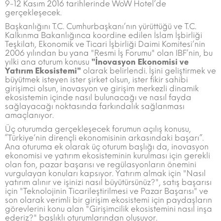
9-12 Kasım 2016 tarihlerinde WoW Hotel’de
gerçekleşecek.
Başkanlığını T.C. Cumhurbaşkanı’nın yürüttüğü ve T.C.
Kalkınma Bakanlığınca koordine edilen İslam İşbirliği
Teşkilatı, Ekonomik ve Ticari İşbirliği Daimi Komitesi’nin
2006 yılından bu yana "Resmi İş Forumu" olan IBF’nin, bu
yılki ana oturum konusu
"
İnovasyon Ekonomisi ve
Yatırım Ekosistemi"
olarak belirlendi. İşini geliştirmek ve
büyütmek isteyen ister şirket olsun, ister fikir sahibi
girişimci olsun, inovasyon ve girişim merkezli dinamik
ekosistemin içinde nasıl bulunacağı ve nasıl fayda
sağlayacağı noktasında farkındalık sağlanması
amaçlanıyor.
Üç oturumda gerçekleşecek forumun açılış konusu,
“Türkiye’nin dirençli ekonomisinin arkasındaki başarı”.
Ana oturuma ek olarak üç oturum başlığı da, inovasyon
ekonomisi ve yatırım ekosisteminin kurulması için gerekli
olan fon, pazar başarısı ve regülasyonların önemini
vurgulayan konuları kapsıyor. Yatırım almak için "Nasıl
yatırım alınır ve işinizi nasıl büyütürsünüz?", satış başarısı
için "Teknolojinin Ticarileştirilmesi ve Pazar Başarısı" ve
son olarak verimli bir girişim ekosistemi için paydaşların
görevlerini konu alan "Girişimcilik ekosistemini nasıl inşa
ederiz?" başlıklı oturumlarından oluşuyor.