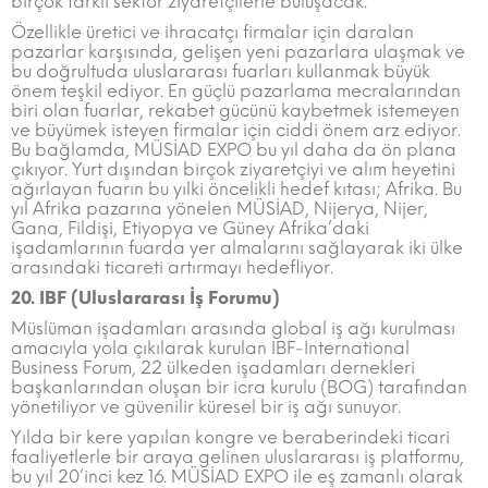
birçok farklı sektör ziyaretçilerle buluşacak.
Özellikle üretici ve ihracatçı firmalar için daralan
pazarlar karşısında, gelişen yeni pazarlara ulaşmak ve
bu doğrultuda uluslararası fuarları kullanmak büyük
önem teşkil ediyor. En güçlü pazarlama mecralarından
biri olan fuarlar, rekabet gücünü kaybetmek istemeyen
ve büyümek isteyen firmalar için ciddi önem arz ediyor.
Bu bağlamda, MÜSİAD EXPO bu yıl daha da ön plana
çıkıyor. Yurt dışından birçok ziyaretçiyi ve alım heyetini
ağırlayan fuarın bu yılki öncelikli hedef kıtası; Afrika. Bu
yıl Afrika pazarına yönelen MÜSİAD, Nijerya, Nijer,
Gana, Fildişi, Etiyopya ve Güney Afrika’daki
işadamlarının fuarda yer almalarını sağlayarak iki ülke
arasındaki ticareti artırmayı hedefliyor.
20. IBF (Uluslararası İş Forumu)
Müslüman işadamları arasında global iş ağı kurulması
amacıyla yola çıkılarak kurulan IBF-International
Business Forum, 22 ülkeden işadamları dernekleri
başkanlarından oluşan bir icra kurulu (BOG) tarafından
yönetiliyor ve güvenilir küresel bir iş ağı sunuyor.
Yılda bir kere yapılan kongre ve beraberindeki ticari
faaliyetlerle bir araya gelinen uluslararası iş platformu,
bu yıl 20’inci kez 16. MÜSİAD EXPO ile eş zamanlı olarak