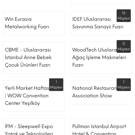
16
Win Eurasia
IDEF Uluslararası
Müşteri
Metalworking Fuarı
Savunma Sanayii Fuarı
5
CBME - Uluslararası
WoodTech Uluslararası
Müşteri
İstanbul Anne Bebek
Ağaç İşleme Makineleri
Çocuk Ürünleri Fuarı
Fuarı
1
1
Yerli Market Haftası Fuarı
Müşteri
National Restaurant
Müşteri
| WOW Convention
Association Show
Center Yeşilköy
İFM - Sleepwell Expo
Pullman Istanbul Airport
Yatak ve Teknolojileri
Hotel & Convention