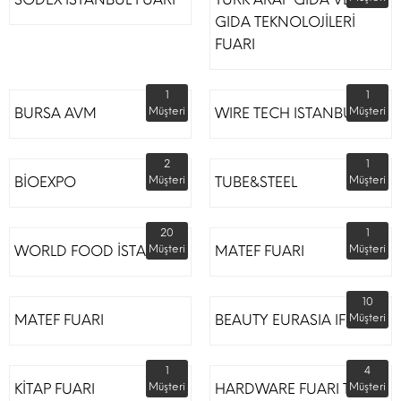
GIDA TEKNOLOJİLERİ
FUARI
1
1
BURSA AVM
Müşteri
WIRE TECH ISTANBUL
Müşteri
2
1
BİOEXPO
Müşteri
TUBE&STEEL
Müşteri
20
1
WORLD FOOD İSTANBUL
Müşteri
MATEF FUARI
Müşteri
10
MATEF FUARI
BEAUTY EURASIA IFM
Müşteri
1
4
KİTAP FUARI
Müşteri
HARDWARE FUARI TÜYAP
Müşteri