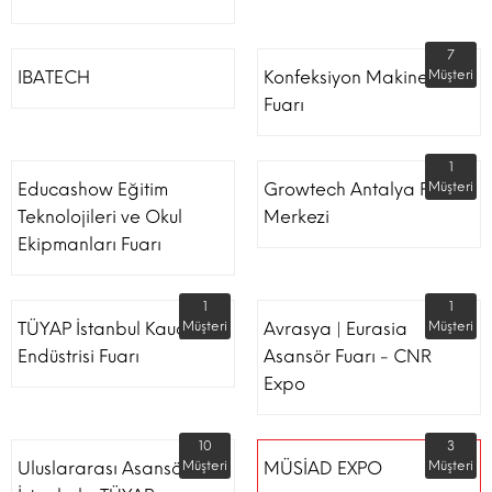
7
IBATECH
Konfeksiyon Makinesi
Müşteri
Fuarı
1
Educashow Eğitim
Growtech Antalya Fuar
Müşteri
Teknolojileri ve Okul
Merkezi
Ekipmanları Fuarı
1
1
TÜYAP İstanbul Kauçuk
Müşteri
Avrasya | Eurasia
Müşteri
Endüstrisi Fuarı
Asansör Fuarı - CNR
Expo
10
3
Uluslararası Asansör
Müşteri
MÜSİAD EXPO
Müşteri