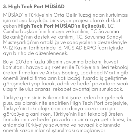
3. High Tech Port M
Ü
SİAD
MÜSİAD’ın Türkiye’nin Orta Gelir Tuzağından kurtulması
için ortaya koyduğu bir vizyon projesi olarak dikkat
çeken
High Tech Port M
Ü
SİAD’ın üçüncüsü
, T.C.
Cumhurbaşkanı’nın himaye ve katılımı, T.C Savunma
Bakanlığı’nın destek ve katılımı, T.C. Savunma Sanayi
Müsteşarlığı’nın ortaklığı ve sanayicilerin destekleriyle
9-12 Kasım tarihlerinde 16. MÜSİAD EXPO fuarı içinde
ayrı bir holde düzenlenecek.
Bu yıl 20'den fazla ülkenin savunma bakanı, kuvvet
komutanı, havayolu şirketleri ile Türkiye’nin ileri teknoloji
üreten firmaları ve Airbus Boeing, Lockheed Martin gibi
önemli üretici firmaların katılacağı fuarda iş geliştirme
görüşmeleri yapılacak, odak ve hedef pazarlara sıcak
ulaşım ile uluslararası rekabet avantajları sunulacak.
Türkiye gemisinin istikametini işaret eden bir gelecek
pusulası olarak nitelendirilen High Tech Port projesiyle,
Türkiye’nin teknolojik ürünleri dünya pazarları için
görücüye çıkarılırken, Türkiye’nin ileri teknoloji üreten
firmalarının ve hedef pazarların bir araya getirilmesi, bu
anlamda Türkiye’ye savunma ve havacılık alanında
önemli kazanımlar oluşturulması amaçlanıyor.