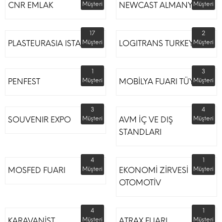
CNR EMLAK
Müşteri
NEWCAST ALMANYA
Müşteri
17
2
PLASTEURASIA ISTANBUL
Müşteri
LOGITRANS TURKEY
Müşteri
1
3
PENFEST
Müşteri
MOBİLYA FUARI TÜYAP
Müşteri
3
4
SOUVENIR EXPO
Müşteri
AVM İÇ VE DIŞ
Müşteri
STANDLARI
4
1
MOSFED FUARI
Müşteri
EKONOMİ ZİRVESİ
Müşteri
OTOMOTİV
4
1
KARAVANİST
Müşteri
ATRAX FUARI
Müşteri