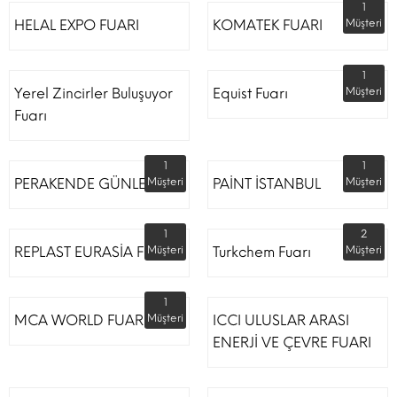
1
HELAL EXPO FUARI
KOMATEK FUARI
Müşteri
1
Yerel Zincirler Buluşuyor
Equist Fuarı
Müşteri
Fuarı
1
1
PERAKENDE GÜNLERİ
Müşteri
PAİNT İSTANBUL
Müşteri
1
2
REPLAST EURASİA FUARI
Müşteri
Turkchem Fuarı
Müşteri
1
MCA WORLD FUARI
Müşteri
ICCI ULUSLAR ARASI
ENERJİ VE ÇEVRE FUARI