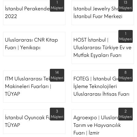
1
13
İstanbul Perakende Fuarı
Müşteri
Istanbul Jewelry Show |
Müşteri
2022
İstanbul Fuar Merkezi
1
Uluslararası CNR Kitap
HOST İstanbul |
Müşteri
Fuarı | Yenikapı
Uluslararası Türkiye Ev ve
Mutfak Eşyaları Fuarı
14
8
ITM Uluslararası Tekstil
Müşteri
FOTEG | İstanbul Gıda
Müşteri
Makineleri Fuarları |
İşleme Teknolojileri
TÜYAP
Uluslararası İhtisas Fuarı
3
2
İstanbul Oyuncak Fuarı -
Müşteri
Agroexpo | Uluslararası
Müşteri
TÜYAP
Tarım ve Hayvancılık
Fuarı | İzmir