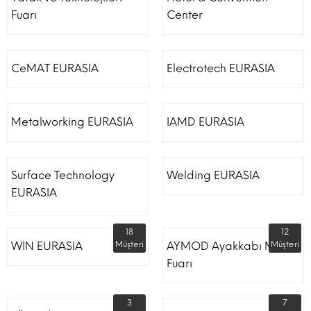
Fuarı
Center
CeMAT EURASIA
Electrotech EURASIA
Metalworking EURASIA
IAMD EURASIA
Surface Technology
Welding EURASIA
EURASIA
18
12
WIN EURASIA
Müşteri
AYMOD Ayakkabı Moda
Müşteri
Fuarı
3
7