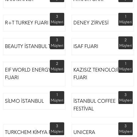
3
1
R+T TURKEY FUARI
Müşteri
DENEY ZİRVESİ
Müşteri
3
2
BEAUTY İSTANBUL TÜYAP
Müşteri
ISAF FUARI
Müşteri
2
1
EIF WORLD ENERGY
Müşteri
KAZISIZ TEKNOLOJİLER
Müşteri
FUARI
FUARI
1
3
SİLMO İSTANBUL
Müşteri
İSTANBUL COFFEE
Müşteri
FESTİVAL
3
3
TURKCHEM KİMYA FUARI
Müşteri
UNICERA
Müşteri