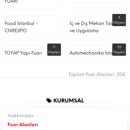
FUARI
4
Food İstanbul -
İç ve Dış Mekan Tasarım
Müşteri
CNREXPO
ve Uygulama
9
35
TÜYAP Yapı Fuarı
Müşteri
Automechanika İstanbul
Müşteri
Toplam Fuar Alanları: 204
KURUMSAL
Hakkımızda
Fuar Alanları