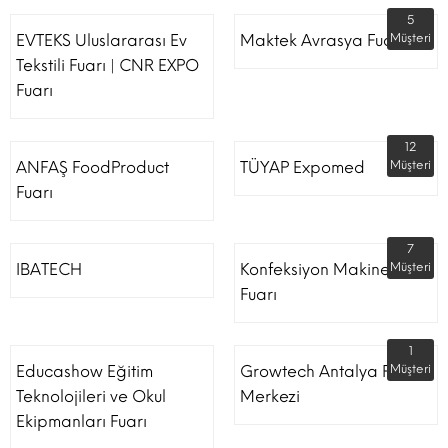
5
EVTEKS Uluslararası Ev
Maktek Avrasya Fuarı
Müşteri
Tekstili Fuarı | CNR EXPO
Fuarı
12
ANFAŞ FoodProduct
TÜYAP Expomed
Müşteri
Fuarı
7
IBATECH
Konfeksiyon Makinesi
Müşteri
Fuarı
1
Educashow Eğitim
Growtech Antalya Fuar
Müşteri
Teknolojileri ve Okul
Merkezi
Ekipmanları Fuarı