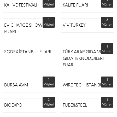
KAHVE FESTİVALİ
Müşteri
KALİTE FUARI
Müşteri
1
3
EV CHARGE SHOW
Müşteri
VİV TURKEY
Müşteri
FUARI
1
SODEX İSTANBUL FUARI
TÜRK ARAP GIDA VE
Müşteri
GIDA TEKNOLOJİLERİ
FUARI
1
1
BURSA AVM
Müşteri
WIRE TECH ISTANBUL
Müşteri
2
1
BİOEXPO
Müşteri
TUBE&STEEL
Müşteri