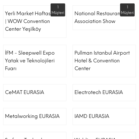
1
1
Yerli Market Haftası Fuarı
Müşteri
National Restaurant
Müşteri
| WOW Convention
Association Show
Center Yeşilköy
İFM - Sleepwell Expo
Pullman Istanbul Airport
Yatak ve Teknolojileri
Hotel & Convention
Fuarı
Center
CeMAT EURASIA
Electrotech EURASIA
Metalworking EURASIA
IAMD EURASIA