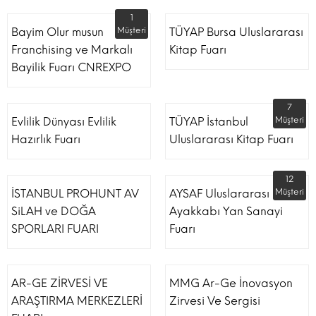
1
Bayim Olur musun
Müşteri
TÜYAP Bursa Uluslararası
Franchising ve Markalı
Kitap Fuarı
Bayilik Fuarı CNREXPO
7
Evlilik Dünyası Evlilik
TÜYAP İstanbul
Müşteri
Hazırlık Fuarı
Uluslararası Kitap Fuarı
12
İSTANBUL PROHUNT AV
AYSAF Uluslararası
Müşteri
SiLAH ve DOĞA
Ayakkabı Yan Sanayi
SPORLARI FUARI
Fuarı
AR-GE ZİRVESİ VE
MMG Ar-Ge İnovasyon
ARAŞTIRMA MERKEZLERİ
Zirvesi Ve Sergisi