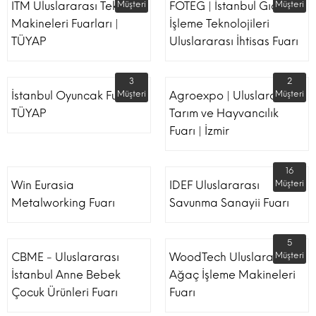
ITM Uluslararası Tekstil
Müşteri
FOTEG | İstanbul Gıda
Müşteri
Makineleri Fuarları |
İşleme Teknolojileri
TÜYAP
Uluslararası İhtisas Fuarı
3
2
İstanbul Oyuncak Fuarı -
Müşteri
Agroexpo | Uluslararası
Müşteri
TÜYAP
Tarım ve Hayvancılık
Fuarı | İzmir
16
Win Eurasia
IDEF Uluslararası
Müşteri
Metalworking Fuarı
Savunma Sanayii Fuarı
5
CBME - Uluslararası
WoodTech Uluslararası
Müşteri
İstanbul Anne Bebek
Ağaç İşleme Makineleri
Çocuk Ürünleri Fuarı
Fuarı