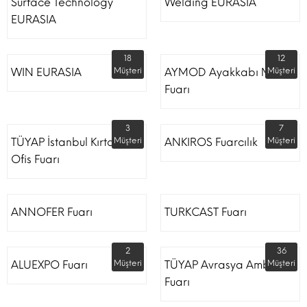
Surface Technology
Welding EURASIA
EURASIA
18
12
WIN EURASIA
Müşteri
AYMOD Ayakkabı Moda
Müşteri
Fuarı
3
7
TÜYAP İstanbul Kırtasiye
Müşteri
ANKIROS Fuarcılık
Müşteri
Ofis Fuarı
ANNOFER Fuarı
TURKCAST Fuarı
2
36
ALUEXPO Fuarı
Müşteri
TÜYAP Avrasya Ambalaj
Müşteri
Fuarı