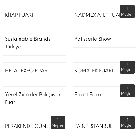
1
KİTAP FUARI
NADMEX AFET FUARI
Müşteri
Sustainable Brands
Patisserie Show
Türkiye
1
HELAL EXPO FUARI
KOMATEK FUARI
Müşteri
1
Yerel Zincirler Buluşuyor
Equist Fuarı
Müşteri
Fuarı
1
1
PERAKENDE GÜNLERİ
Müşteri
PAİNT İSTANBUL
Müşteri