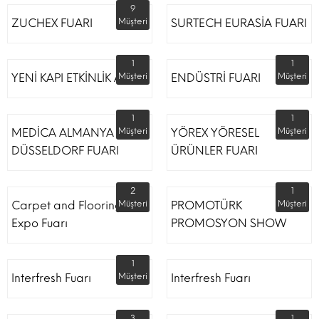
9
ZUCHEX FUARI
Müşteri
SURTECH EURASİA FUARI
1
1
YENİ KAPI ETKİNLİK ALANI
Müşteri
ENDÜSTRİ FUARI
Müşteri
1
1
MEDİCA ALMANYA
Müşteri
YÖREX YÖRESEL
Müşteri
DÜSSELDORF FUARI
ÜRÜNLER FUARI
2
1
Carpet and Flooring
Müşteri
PROMOTÜRK
Müşteri
Expo Fuarı
PROMOSYON SHOW
1
Interfresh Fuarı
Müşteri
Interfresh Fuarı
3
1