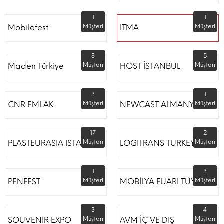
1
1
Mobilefest
Müşteri
ITMA
Müşteri
8
5
Maden Türkiye
Müşteri
HOST İSTANBUL
Müşteri
3
1
CNR EMLAK
Müşteri
NEWCAST ALMANYA
Müşteri
17
2
PLASTEURASIA ISTANBUL
Müşteri
LOGITRANS TURKEY
Müşteri
1
3
PENFEST
Müşteri
MOBİLYA FUARI TÜYAP
Müşteri
3
4
SOUVENIR EXPO
Müşteri
AVM İÇ VE DIŞ
Müşteri