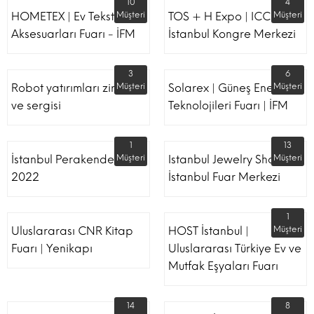
10
4
HOMETEX | Ev Tekstili Ve
Müşteri
TOS + H Expo | ICC -
Müşteri
Aksesuarları Fuarı - İFM
İstanbul Kongre Merkezi
3
6
Robot yatırımları zirvesi
Müşteri
Solarex | Güneş Enerjisi &
Müşteri
ve sergisi
Teknolojileri Fuarı | İFM
1
13
İstanbul Perakende Fuarı
Müşteri
Istanbul Jewelry Show |
Müşteri
2022
İstanbul Fuar Merkezi
1
Uluslararası CNR Kitap
HOST İstanbul |
Müşteri
Fuarı | Yenikapı
Uluslararası Türkiye Ev ve
Mutfak Eşyaları Fuarı
14
8