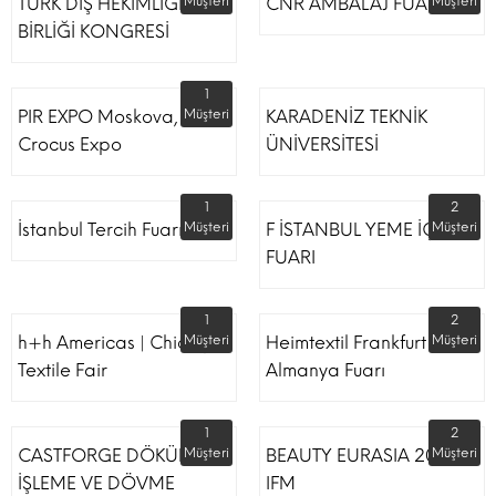
TÜRK DİŞ HEKİMLİĞİ
Müşteri
CNR AMBALAJ FUARI
Müşteri
BİRLİĞİ KONGRESİ
1
PIR EXPO Moskova,
Müşteri
KARADENİZ TEKNİK
Crocus Expo
ÜNİVERSİTESİ
1
2
İstanbul Tercih Fuarı
Müşteri
F İSTANBUL YEME İÇME
Müşteri
FUARI
1
2
h+h Americas | Chicago
Müşteri
Heimtextil Frankfurt
Müşteri
Textile Fair
Almanya Fuarı
1
2
CASTFORGE DÖKÜM,
Müşteri
BEAUTY EURASIA 2022
Müşteri
İŞLEME VE DÖVME
IFM