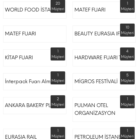
20
1
WORLD FOOD İSTANBUL
Müşteri
MATEF FUARI
Müşteri
10
MATEF FUARI
BEAUTY EURASIA IFM
Müşteri
1
4
KİTAP FUARI
Müşteri
HARDWARE FUARI TÜYAP
Müşteri
1
5
İnterpack Fuarı Almanya
Müşteri
MİGROS FESTİVALİ
Müşteri
2
1
ANKARA BAKERY PLUS
Müşteri
PULMAN OTEL
Müşteri
ORGANİZASYON
1
1
EURASIA RAIL
Müşteri
PETROLEUM İSTANBUL
Müşteri