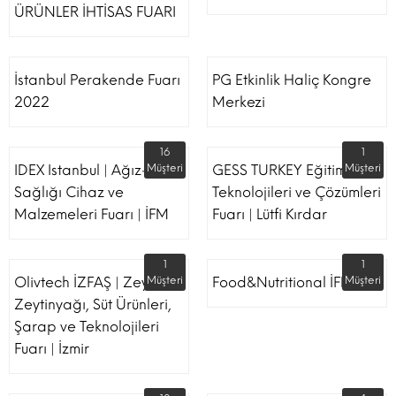
ÜRÜNLER İHTİSAS FUARI
İstanbul Perakende Fuarı
PG Etkinlik Haliç Kongre
2022
Merkezi
16
1
IDEX Istanbul | Ağız-Diş
Müşteri
GESS TURKEY Eğitim
Müşteri
Sağlığı Cihaz ve
Teknolojileri ve Çözümleri
Malzemeleri Fuarı | İFM
Fuarı | Lütfi Kırdar
1
1
Olivtech İZFAŞ | Zeytin,
Müşteri
Food&Nutritional İFM
Müşteri
Zeytinyağı, Süt Ürünleri,
Şarap ve Teknolojileri
Fuarı | İzmir