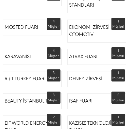
STANDLARI
4
1
MOSFED FUARI
Müşteri
EKONOMİ ZİRVESİ
Müşteri
OTOMOTİV
4
1
KARAVANİST
Müşteri
ATRAX FUARI
Müşteri
3
1
R+T TURKEY FUARI
Müşteri
DENEY ZİRVESİ
Müşteri
3
2
BEAUTY İSTANBUL TÜYAP
Müşteri
ISAF FUARI
Müşteri
2
1
EIF WORLD ENERGY
Müşteri
KAZISIZ TEKNOLOJİLER
Müşteri