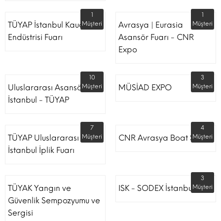
1
1
TÜYAP İstanbul Kauçuk
Müşteri
Avrasya | Eurasia
Müşteri
Endüstrisi Fuarı
Asansör Fuarı - CNR
Expo
10
3
Uluslararası Asansör
Müşteri
MÜSİAD EXPO
Müşteri
İstanbul - TÜYAP
7
4
TÜYAP Uluslararası
Müşteri
CNR Avrasya Boat Show
Müşteri
İstanbul İplik Fuarı
3
TÜYAK Yangın ve
ISK - SODEX İstanbul
Müşteri
Güvenlik Sempozyumu ve
Sergisi