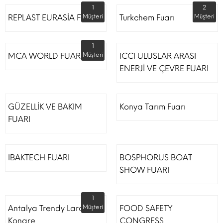
1
2
REPLAST EURASİA FUARI
Müşteri
Turkchem Fuarı
Müşteri
1
MCA WORLD FUARI
Müşteri
ICCI ULUSLAR ARASI
ENERJİ VE ÇEVRE FUARI
GÜZELLİK VE BAKIM
Konya Tarım Fuarı
FUARI
IBAKTECH FUARI
BOSPHORUS BOAT
SHOW FUARI
1
Antalya Trendy Lara Otel
Müşteri
FOOD SAFETY
Kongre
CONGRESS