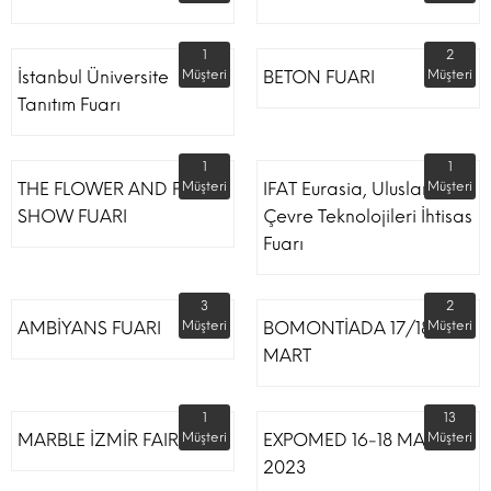
1
2
İstanbul Üniversite
Müşteri
BETON FUARI
Müşteri
Tanıtım Fuarı
1
1
THE FLOWER AND PLANT
Müşteri
IFAT Eurasia, Uluslararası
Müşteri
SHOW FUARI
Çevre Teknolojileri İhtisas
Fuarı
3
2
AMBİYANS FUARI
Müşteri
BOMONTİADA 17/18
Müşteri
MART
1
13
MARBLE İZMİR FAIR
Müşteri
EXPOMED 16-18 MART
Müşteri
2023