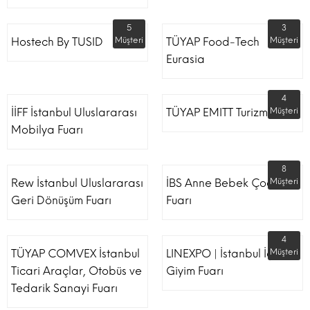
5
3
Hostech By TUSID
Müşteri
TÜYAP Food-Tech
Müşteri
Eurasia
4
İİFF İstanbul Uluslararası
TÜYAP EMITT Turizm Fuarı
Müşteri
Mobilya Fuarı
8
Rew İstanbul Uluslararası
İBS Anne Bebek Çocuk
Müşteri
Geri Dönüşüm Fuarı
Fuarı
4
TÜYAP COMVEX İstanbul
LINEXPO | İstanbul İç
Müşteri
Ticari Araçlar, Otobüs ve
Giyim Fuarı
Tedarik Sanayi Fuarı