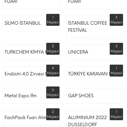
FUARI
FUARI
1
3
SİLMO İSTANBUL
Müşteri
İSTANBUL COFFEE
Müşteri
FESTİVAL
3
3
TURKCHEM KİMYA FUARI
Müşteri
UNICERA
Müşteri
4
1
Endüstri 4.0 Zirvesi Fuarı
Müşteri
TÜRKİYE KARAVAN FUARI
Müşteri
6
Metal Expo İfm
Müşteri
GAP SHOES
2
1
FachPack Fuarı Almanya
Müşteri
ALUMINIUM 2022
Müşteri
DUSSELDORF