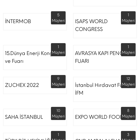
5
1
İNTERMOB
Müşteri
ISAPS WORLD
Müşteri
CONGRESS
1
1
15.Dünya Enerji Kongresi
Müşteri
AVRASYA KAPI PENCERE
Müşteri
ve Fuarı
FUARI
9
12
ZUCHEX 2022
Müşteri
İstanbul Hırdavat Fuarı
Müşteri
İFM
10
8
SAHA İSTANBUL
Müşteri
EXPO WORLD FOOD
Müşteri
1
3