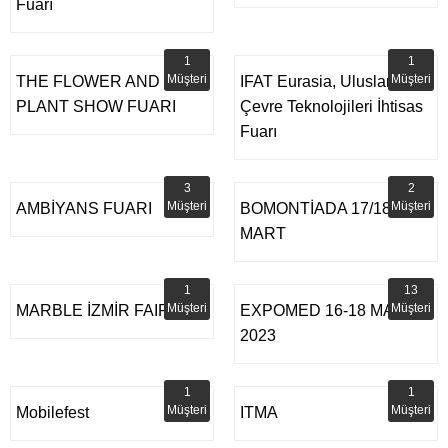
Fuarı
1
1
Müşteri
Müşteri
THE FLOWER AND
IFAT Eurasia, Uluslararası
PLANT SHOW FUARI
Çevre Teknolojileri İhtisas
Fuarı
3
2
Müşteri
Müşteri
AMBİYANS FUARI
BOMONTİADA 17/18
MART
1
13
Müşteri
Müşteri
MARBLE İZMİR FAIR
EXPOMED 16-18 MART
2023
1
1
Müşteri
Müşteri
Mobilefest
ITMA