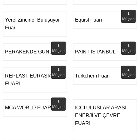
1
Müşteri
Yerel Zincirler Buluşuyor
Equist Fuarı
Fuarı
1
1
Müşteri
Müşteri
PERAKENDE GÜNLERİ
PAİNT İSTANBUL
1
2
Müşteri
Müşteri
REPLAST EURASİA
Turkchem Fuarı
FUARI
1
Müşteri
MCA WORLD FUARI
ICCI ULUSLAR ARASI
ENERJİ VE ÇEVRE
FUARI