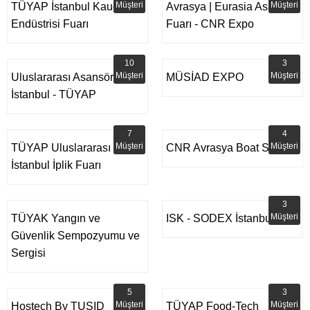
Müşteri
Müşteri
TÜYAP İstanbul Kauçuk
Avrasya | Eurasia Asansör
Endüstrisi Fuarı
Fuarı - CNR Expo
10
3
Müşteri
Müşteri
Uluslararası Asansör
MÜSİAD EXPO
İstanbul - TÜYAP
7
4
Müşteri
Müşteri
TÜYAP Uluslararası
CNR Avrasya Boat Show
İstanbul İplik Fuarı
3
Müşteri
TÜYAK Yangın ve
ISK - SODEX İstanbul
Güvenlik Sempozyumu ve
Sergisi
5
3
Müşteri
Müşteri
Hostech By TUSID
TÜYAP Food-Tech