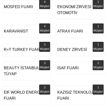
4
1
Müşteri
Müşteri
MOSFED FUARI
EKONOMİ ZİRVESİ
OTOMOTİV
4
1
Müşteri
Müşteri
KARAVANİST
ATRAX FUARI
3
1
Müşteri
Müşteri
R+T TURKEY FUARI
DENEY ZİRVESİ
3
2
Müşteri
Müşteri
BEAUTY İSTANBUL
ISAF FUARI
TÜYAP
2
1
Müşteri
Müşteri
EIF WORLD ENERGY
KAZISIZ TEKNOLOJİLER
FUARI
FUARI