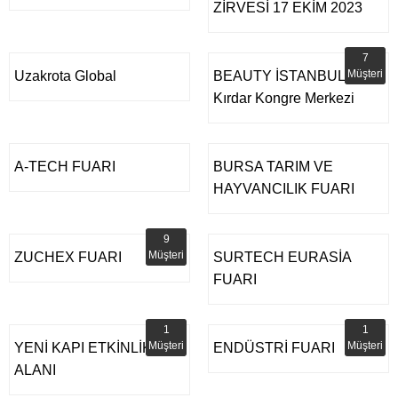
ZİRVESİ 17 EKİM 2023
7
Müşteri
Uzakrota Global
BEAUTY İSTANBUL Lütfi
Kırdar Kongre Merkezi
A-TECH FUARI
BURSA TARIM VE
HAYVANCILIK FUARI
9
Müşteri
ZUCHEX FUARI
SURTECH EURASİA
FUARI
1
1
Müşteri
Müşteri
YENİ KAPI ETKİNLİK
ENDÜSTRİ FUARI
ALANI