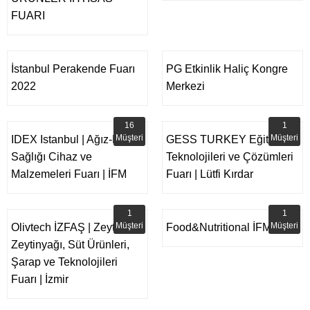
FUARI
İstanbul Perakende Fuarı
PG Etkinlik Haliç Kongre
2022
Merkezi
16
1
Müşteri
Müşteri
IDEX Istanbul | Ağız-Diş
GESS TURKEY Eğitim
Sağlığı Cihaz ve
Teknolojileri ve Çözümleri
Malzemeleri Fuarı | İFM
Fuarı | Lütfi Kırdar
1
1
Müşteri
Müşteri
Olivtech İZFAŞ | Zeytin,
Food&Nutritional İFM
Zeytinyağı, Süt Ürünleri,
Şarap ve Teknolojileri
Fuarı | İzmir