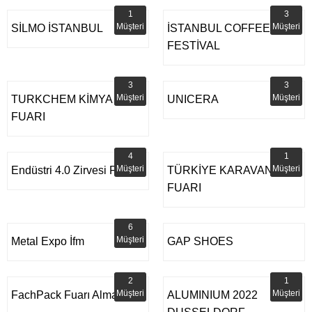
1
3
Müşteri
Müşteri
SİLMO İSTANBUL
İSTANBUL COFFEE
FESTİVAL
3
3
Müşteri
Müşteri
TURKCHEM KİMYA
UNICERA
FUARI
4
1
Müşteri
Müşteri
Endüstri 4.0 Zirvesi Fuarı
TÜRKİYE KARAVAN
FUARI
6
Müşteri
Metal Expo İfm
GAP SHOES
2
1
Müşteri
Müşteri
FachPack Fuarı Almanya
ALUMINIUM 2022