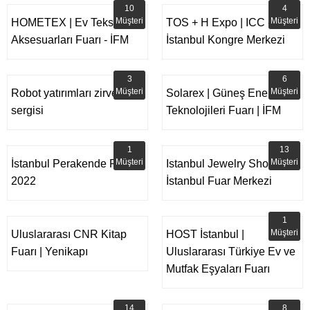
10
4
Müşteri
Müşteri
HOMETEX | Ev Tekstili Ve
TOS + H Expo | ICC -
Aksesuarları Fuarı - İFM
İstanbul Kongre Merkezi
3
6
Müşteri
Müşteri
Robot yatırımları zirvesi ve
Solarex | Güneş Enerjisi &
sergisi
Teknolojileri Fuarı | İFM
1
13
Müşteri
Müşteri
İstanbul Perakende Fuarı
Istanbul Jewelry Show |
2022
İstanbul Fuar Merkezi
1
Müşteri
Uluslararası CNR Kitap
HOST İstanbul |
Fuarı | Yenikapı
Uluslararası Türkiye Ev ve
Mutfak Eşyaları Fuarı
14
8