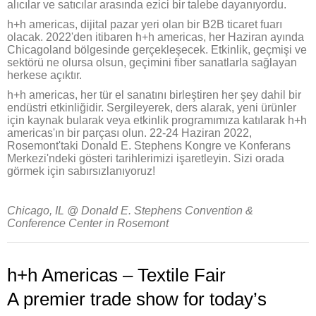
alıcılar ve satıcılar arasında ezici bir talebe dayanıyordu.
h+h americas, dijital pazar yeri olan bir B2B ticaret fuarı
olacak. 2022'den itibaren h+h americas, her Haziran ayında
Chicagoland bölgesinde gerçekleşecek. Etkinlik, geçmişi ve
sektörü ne olursa olsun, geçimini fiber sanatlarla sağlayan
herkese açıktır.
h+h americas, her tür el sanatını birleştiren her şey dahil bir
endüstri etkinliğidir. Sergileyerek, ders alarak, yeni ürünler
için kaynak bularak veya etkinlik programımıza katılarak h+h
americas'ın bir parçası olun. 22-24 Haziran 2022,
Rosemont'taki Donald E. Stephens Kongre ve Konferans
Merkezi'ndeki gösteri tarihlerimizi işaretleyin. Sizi orada
görmek için sabırsızlanıyoruz!
Chicago, IL @ Donald E. Stephens Convention &
Conference Center in Rosemont
h+h Americas – Textile Fair
A premier trade show for today’s