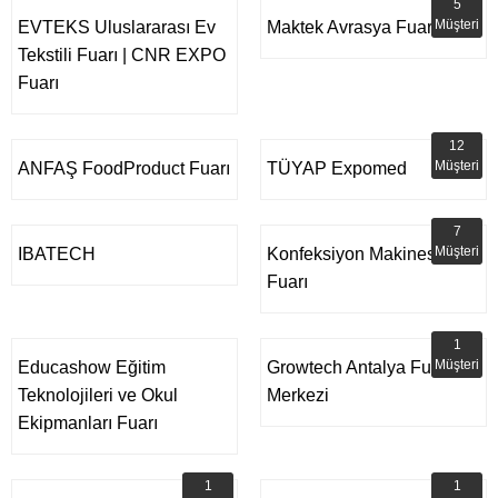
5
Müşteri
EVTEKS Uluslararası Ev
Maktek Avrasya Fuarı
Tekstili Fuarı | CNR EXPO
Fuarı
12
Müşteri
ANFAŞ FoodProduct Fuarı
TÜYAP Expomed
7
Müşteri
IBATECH
Konfeksiyon Makinesi
Fuarı
1
Müşteri
Educashow Eğitim
Growtech Antalya Fuar
Teknolojileri ve Okul
Merkezi
Ekipmanları Fuarı
1
1