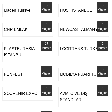
8
5
Müşteri
Müşteri
Maden Türkiye
HOST İSTANBUL
3
1
Müşteri
Müşteri
CNR EMLAK
NEWCAST ALMANYA
17
2
Müşteri
Müşteri
PLASTEURASIA
LOGITRANS TURKEY
ISTANBUL
1
3
Müşteri
Müşteri
PENFEST
MOBİLYA FUARI TÜYAP
3
4
Müşteri
Müşteri
SOUVENIR EXPO
AVM İÇ VE DIŞ
STANDLARI