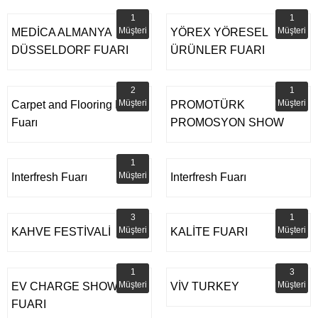
1
1
Müşteri
Müşteri
MEDİCA ALMANYA
YÖREX YÖRESEL
DÜSSELDORF FUARI
ÜRÜNLER FUARI
2
1
Müşteri
Müşteri
Carpet and Flooring Expo
PROMOTÜRK
Fuarı
PROMOSYON SHOW
1
Müşteri
Interfresh Fuarı
Interfresh Fuarı
3
1
Müşteri
Müşteri
KAHVE FESTİVALİ
KALİTE FUARI
1
3
Müşteri
Müşteri
EV CHARGE SHOW
VİV TURKEY
FUARI