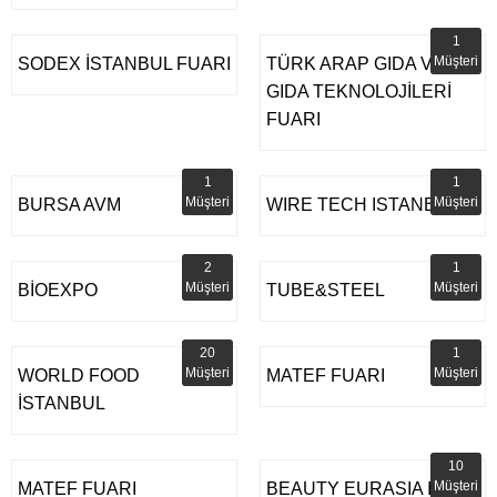
1
Müşteri
SODEX İSTANBUL FUARI
TÜRK ARAP GIDA VE
GIDA TEKNOLOJİLERİ
FUARI
1
1
Müşteri
Müşteri
BURSA AVM
WIRE TECH ISTANBUL
2
1
Müşteri
Müşteri
BİOEXPO
TUBE&STEEL
20
1
Müşteri
Müşteri
WORLD FOOD
MATEF FUARI
İSTANBUL
10
Müşteri
MATEF FUARI
BEAUTY EURASIA IFM