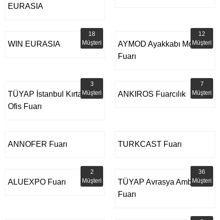
EURASIA
18
12
Müşteri
Müşteri
WIN EURASIA
AYMOD Ayakkabı Moda
Fuarı
3
7
Müşteri
Müşteri
TÜYAP İstanbul Kırtasiye
ANKIROS Fuarcılık
Ofis Fuarı
ANNOFER Fuarı
TURKCAST Fuarı
2
36
Müşteri
Müşteri
ALUEXPO Fuarı
TÜYAP Avrasya Ambalaj
Fuarı