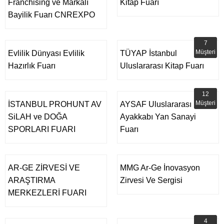
Franchising ve Markalı
Kitap Fuarı
Bayilik Fuarı CNREXPO
7
Müşteri
Evlilik Dünyası Evlilik
TÜYAP İstanbul
Hazırlık Fuarı
Uluslararası Kitap Fuarı
12
Müşteri
İSTANBUL PROHUNT AV
AYSAF Uluslararası
SiLAH ve DOĞA
Ayakkabı Yan Sanayi
SPORLARI FUARI
Fuarı
AR-GE ZİRVESİ VE
MMG Ar-Ge İnovasyon
ARAŞTIRMA
Zirvesi Ve Sergisi
MERKEZLERİ FUARI
4