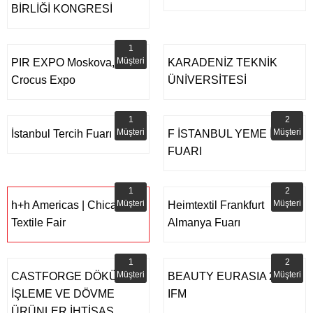
BİRLİĞİ KONGRESİ
1
Müşteri
PIR EXPO Moskova,
KARADENİZ TEKNİK
Crocus Expo
ÜNİVERSİTESİ
1
2
Müşteri
Müşteri
İstanbul Tercih Fuarı
F İSTANBUL YEME İÇME
FUARI
1
2
Müşteri
Müşteri
h+h Americas | Chicago
Heimtextil Frankfurt
Textile Fair
Almanya Fuarı
1
2
Müşteri
Müşteri
CASTFORGE DÖKÜM,
BEAUTY EURASIA 2022
İŞLEME VE DÖVME
IFM
ÜRÜNLER İHTİSAS