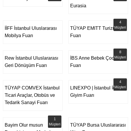
Eurasia
4
Müşteri
İİFF İstanbul Uluslararası
TÜYAP EMITT Turizm
Mobilya Fuarı
Fuarı
8
Müşteri
Rew İstanbul Uluslararası
İBS Anne Bebek Çocuk
Geri Dönüşüm Fuarı
Fuarı
4
Müşteri
TÜYAP COMVEX İstanbul
LINEXPO | İstanbul İç
Ticari Araçlar, Otobüs ve
Giyim Fuarı
Tedarik Sanayi Fuarı
1
Müşteri
Bayim Olur musun
TÜYAP Bursa Uluslararası