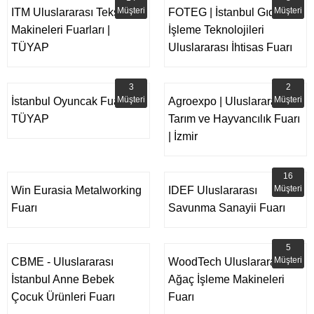
Müşteri
Müşteri
ITM Uluslararası Tekstil
FOTEG | İstanbul Gıda
Makineleri Fuarları |
İşleme Teknolojileri
TÜYAP
Uluslararası İhtisas Fuarı
3
2
Müşteri
Müşteri
İstanbul Oyuncak Fuarı -
Agroexpo | Uluslararası
TÜYAP
Tarım ve Hayvancılık Fuarı
| İzmir
16
Müşteri
Win Eurasia Metalworking
IDEF Uluslararası
Fuarı
Savunma Sanayii Fuarı
5
Müşteri
CBME - Uluslararası
WoodTech Uluslararası
İstanbul Anne Bebek
Ağaç İşleme Makineleri
Çocuk Ürünleri Fuarı
Fuarı