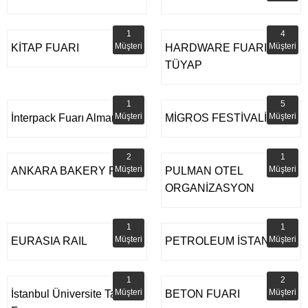
1
4
Müşteri
Müşteri
KİTAP FUARI
HARDWARE FUARI
TÜYAP
1
5
Müşteri
Müşteri
İnterpack Fuarı Almanya
MİGROS FESTİVALİ
2
1
Müşteri
Müşteri
ANKARA BAKERY PLUS
PULMAN OTEL
ORGANİZASYON
1
1
Müşteri
Müşteri
EURASIA RAIL
PETROLEUM İSTANBUL
1
2
Müşteri
Müşteri
İstanbul Üniversite Tanıtım
BETON FUARI