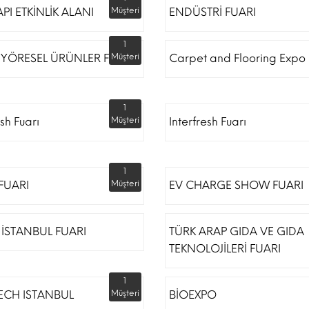
API ETKİNLİK ALANI
Müşteri
ENDÜSTRİ FUARI
1
 YÖRESEL ÜRÜNLER FUARI
Müşteri
Carpet and Flooring Expo 
1
esh Fuarı
Müşteri
Interfresh Fuarı
1
 FUARI
Müşteri
EV CHARGE SHOW FUARI
İSTANBUL FUARI
TÜRK ARAP GIDA VE GIDA
TEKNOLOJİLERİ FUARI
1
ECH ISTANBUL
Müşteri
BİOEXPO