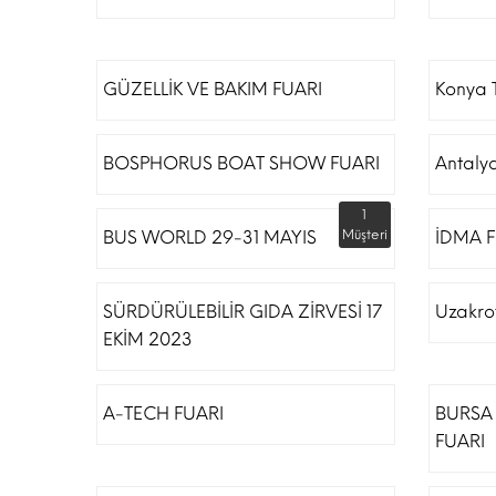
GÜZELLİK VE BAKIM FUARI
Konya T
BOSPHORUS BOAT SHOW FUARI
Antaly
1
BUS WORLD 29-31 MAYIS
Müşteri
İDMA F
SÜRDÜRÜLEBİLİR GIDA ZİRVESİ 17
Uzakro
EKİM 2023
A-TECH FUARI
BURSA 
FUARI