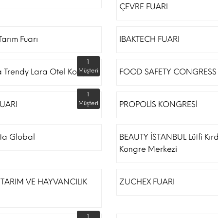
ÇEVRE FUARI
arım Fuarı
IBAKTECH FUARI
1
a Trendy Lara Otel Kongre
Müşteri
FOOD SAFETY CONGRESS
1
UARI
Müşteri
PROPOLİS KONGRESİ
ta Global
BEAUTY İSTANBUL Lütfi Kır
Kongre Merkezi
TARIM VE HAYVANCILIK
ZUCHEX FUARI
1