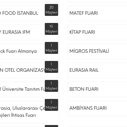
20
 FOOD İSTANBUL
Müşteri
MATEF FUARI
10
 EURASIA IFM
Müşteri
KİTAP FUARI
1
ack Fuarı Almanya
Müşteri
MİGROS FESTİVALİ
1
N OTEL ORGANİZASYON
Müşteri
EURASIA RAIL
1
l Üniversite Tanıtım Fuarı
Müşteri
BETON FUARI
1
rasia, Uluslararası Çevre
Müşteri
AMBİYANS FUARI
ileri İhtisas Fuarı