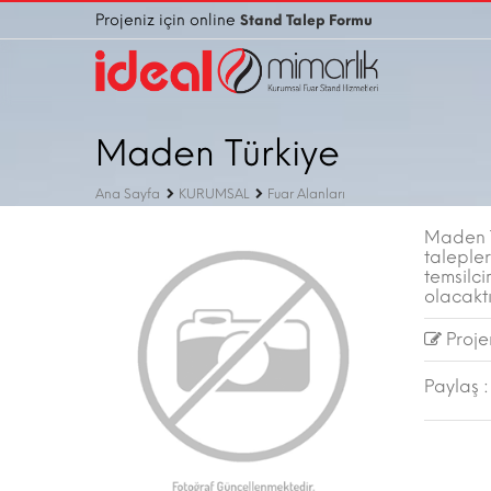
Projeniz için online
Stand Talep Formu
Maden Türkiye
Ana Sayfa
KURUMSAL
Fuar Alanları
Maden T
talepler
temsilci
olacaktı
Projen
Paylaş :