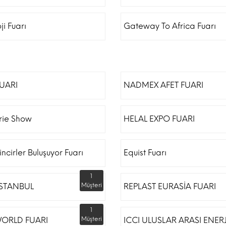
ji Fuarı
Gateway To Africa Fuarı
FUARI
NADMEX AFET FUARI
erie Show
HELAL EXPO FUARI
incirler Buluşuyor Fuarı
Equist Fuarı
1
İSTANBUL
Müşteri
REPLAST EURASİA FUARI
1
ORLD FUARI
Müşteri
ICCI ULUSLAR ARASI ENERJ