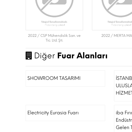
2022 / CSP Mühendislik San. ve
2022 / MERTA MA
Tic. Ltd. Şti.
Diğer
Fuar Alanları
SHOWROOM TASARIMI
İSTAN
ULUSL
HİZMET
Electricity Eurasia Fuarı
iba Fır
Endüstr
Gelen T