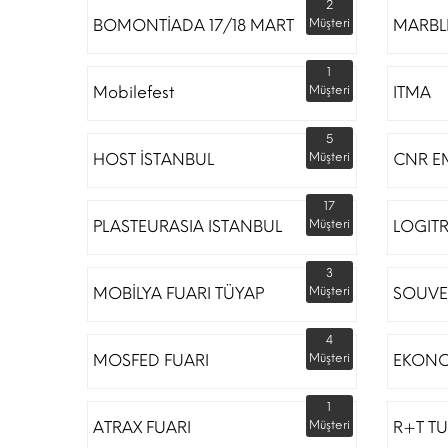
2
BOMONTİADA 17/18 MART
Müşteri
MARBLE
1
Mobilefest
Müşteri
ITMA
5
HOST İSTANBUL
Müşteri
CNR E
17
PLASTEURASIA ISTANBUL
Müşteri
LOGIT
3
MOBİLYA FUARI TÜYAP
Müşteri
SOUVE
4
MOSFED FUARI
Müşteri
EKONO
1
ATRAX FUARI
Müşteri
R+T TU