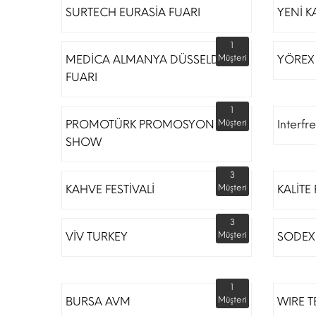
SURTECH EURASİA FUARI
YENİ K
1
MEDİCA ALMANYA DÜSSELDORF
Müşteri
YÖREX
FUARI
1
PROMOTÜRK PROMOSYON
Müşteri
Interfr
SHOW
3
KAHVE FESTİVALİ
Müşteri
KALİTE
3
VİV TURKEY
Müşteri
SODEX 
1
BURSA AVM
Müşteri
WIRE T