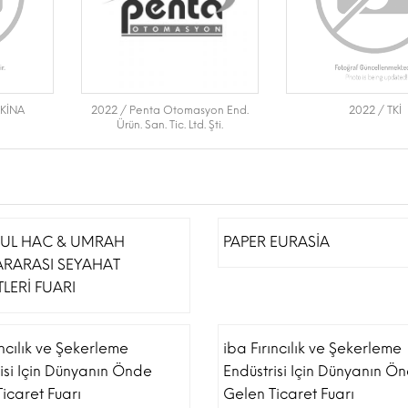
KİNA
2022 / Penta Otomasyon End.
2022 / TKİ
Ürün. San. Tic. Ltd. Şti.
BUL HAC & UMRAH
PAPER EURASİA
ARARASI SEYAHAT
LERİ FUARI
ıncılık ve Şekerleme
iba Fırıncılık ve Şekerleme
isi Için Dünyanın Önde
Endüstrisi Için Dünyanın Ö
icaret Fuarı
Gelen Ticaret Fuarı