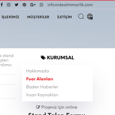
info@idealmimarlik.com
İŞLERİMİZ
MÜŞTERİLER
İLETİŞİM
s stand
KURUMSAL
şteri
ardımcı
Hakkımızda
Fuar Alanları
Bizden Haberler
İnsan Kaynakları
Projeniz için online