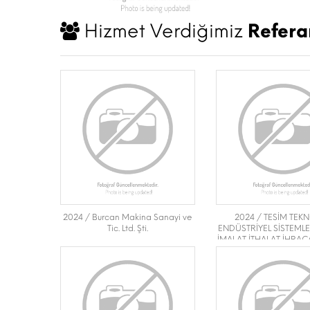
Hizmet Verdiğimiz
Refera
2024 / Burcan Makina Sanayi ve
2024 / TESİM TEKN
Tic. Ltd. Şti.
ENDÜSTRİYEL SİSTEML
İMALAT İTHALAT İHRACA
TİC. A.Ş.