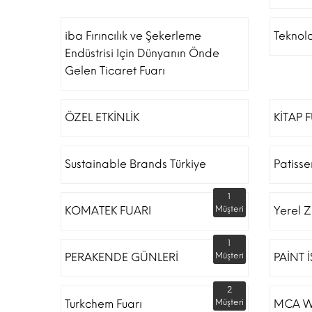
iba Fırıncılık ve Şekerleme
Teknolo
Endüstrisi Için Dünyanın Önde
Gelen Ticaret Fuarı
ÖZEL ETKİNLİK
KİTAP 
Sustainable Brands Türkiye
Patiss
1
KOMATEK FUARI
Müşteri
Yerel Z
1
PERAKENDE GÜNLERİ
Müşteri
PAİNT 
2
Turkchem Fuarı
Müşteri
MCA W