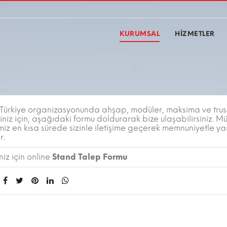
KURUMSAL
HİZMETLER
ürkiye organizasyonunda ahşap, modüler, maksima ve trus
iniz için, aşağıdaki formu doldurarak bize ulaşabilirsiniz. Mü
miz en kısa sürede sizinle iletişime geçerek memnuniyetle y
r.
iz için online
Stand Talep Formu