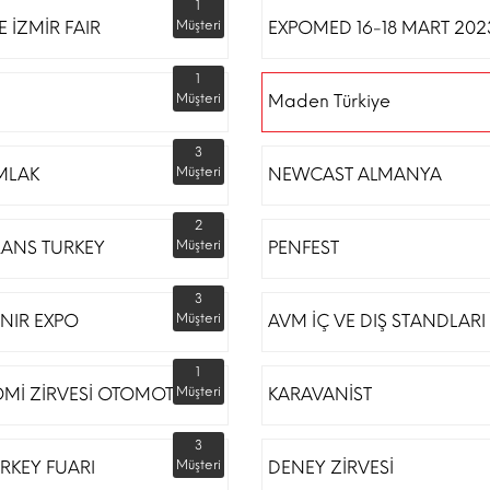
1
 İZMİR FAIR
Müşteri
EXPOMED 16-18 MART 202
1
Müşteri
Maden Türkiye
3
MLAK
Müşteri
NEWCAST ALMANYA
2
RANS TURKEY
Müşteri
PENFEST
3
NIR EXPO
Müşteri
AVM İÇ VE DIŞ STANDLARI
1
Mİ ZİRVESİ OTOMOTİV
Müşteri
KARAVANİST
3
RKEY FUARI
Müşteri
DENEY ZİRVESİ