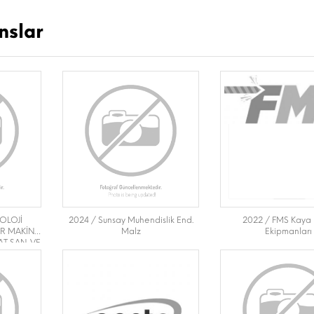
nslar
OLOJİ
2024 / Sunsay Muhendislik End.
2022 / FMS Kaya 
ER MAKİNA
Malz
Ekipmanları
T SAN. VE