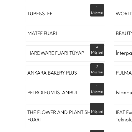
1
TUBE&STEEL
Müşteri
WORLD
MATEF FUARI
BEAUTY
4
HARDWARE FUARI TÜYAP
Müşteri
İnterp
2
ANKARA BAKERY PLUS
Müşteri
PULMA
1
PETROLEUM İSTANBUL
Müşteri
İstanbu
1
THE FLOWER AND PLANT SHOW
Müşteri
IFAT Eu
FUARI
Teknoloj