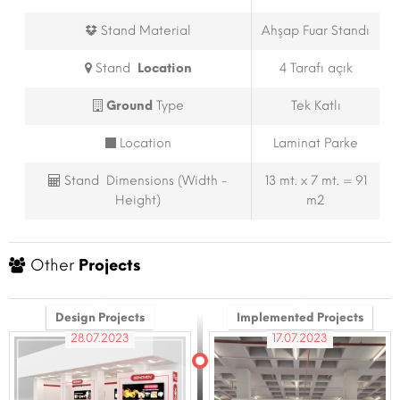
Stand Material
Ahşap Fuar Standı
Stand
Location
4 Tarafı açık
Ground
Type
Tek Katlı
Location
Laminat Parke
Stand Dimensions (Width -
13 mt. x 7 mt. = 91
Height)
m2
Other
Projects
Design Projects
Implemented Projects
28.07.2023
17.07.2023