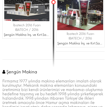
İbatech 2016 Fuarı
IBATECH / 2016
İbatech 2016 Fuarı
Şengün Makİna İnş. ve Kırt.San.Tİc.Ltd.Ştİ.
IBATECH / 2016
Şengün Makİna İnş. ve Kırt.San.Tİc.Ltd.Ştİ.
Şengün Makina
Firmamız 1977 yılında makina elemanları imalatı olarak
kurulmuştur. Mekanik makina elemanları konusundaki
üretimimiz bizi kendi ürünlerimizi ve markamızı oluşturma
hedefine taşınmış ve bu hedefi 1998 yılında şirketleşerek
hızlandırdık. 1998 yılından itibaren Türkiye’de ilkleri
üretmek amacıyla önce Hamur açma makinaları ile
kendimizi ispat etmiş daha sonrada lahmacun, pizza ve