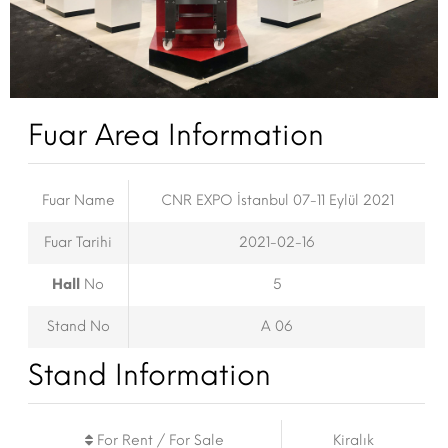
Fuar Area Information
Fuar Name
CNR EXPO İstanbul 07-11 Eylül 2021
Fuar Tarihi
2021-02-16
Hall
No
5
Stand No
A 06
Stand Information
For Rent / For Sale
Kiralık