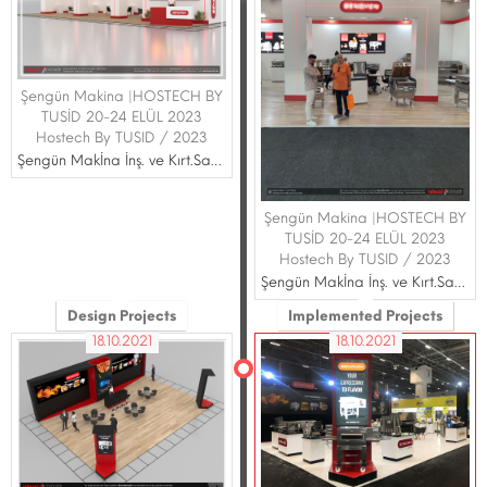
Şengün Makina |HOSTECH BY
TUSİD 20-24 ELÜL 2023
Hostech By TUSID / 2023
Şengün Makİna İnş. ve Kırt.San.Tİc.Ltd.Ştİ.
Şengün Makina |HOSTECH BY
TUSİD 20-24 ELÜL 2023
Hostech By TUSID / 2023
Şengün Makİna İnş. ve Kırt.San.Tİc.Ltd.Ştİ.
Design Projects
Implemented Projects
18.10.2021
18.10.2021