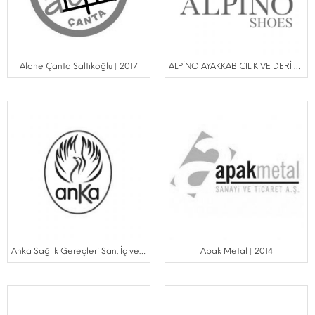
Alone Çanta Saltıkoğlu | 2017
ALPİNO AYAKKABICILIK VE DERİ MAM.SAN.VE TİC.LTD ŞTİ |
Anka Sağlık Gereçleri San. İç ve Dış Tic.Ltd.Şti | 2023
Apak Metal | 2014