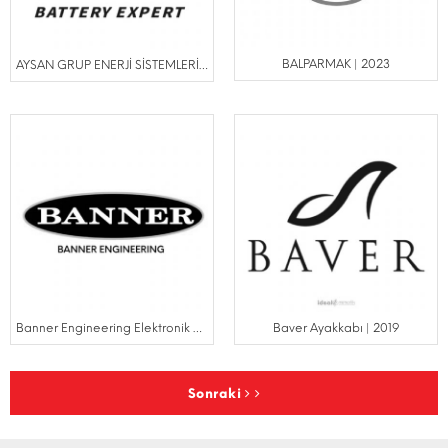
BALPARMAK | 2023
AYSAN GRUP ENERJİ SİSTEMLERİ SAN.İÇ VE DIŞ TİC.A.Ş. | 2023
Banner Engineering Elektronik San.Tic.Ltd.Şti | 2022
Baver Ayakkabı | 2019
Sonraki