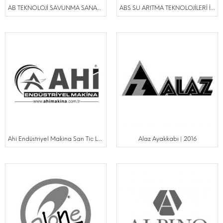
AB TEKNOLOJİ SAVUNMA SANAYİ TİCARET LTD ŞTİ | 2023
ABS SU ARITMA TEKNOLOJİLERİ İML. İTH. İHR. KİMYA SAN.VE DIŞ.TİC.LTD.ŞTİ | 2024
Ahi Endüstriyel Makina San Tic Ltd Şti | 2017
Alaz Ayakkabı | 2016