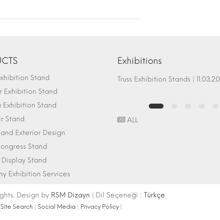
CTS
Exhibitions
hibition Stand
Fair Stand Ground Systems | 07.10.2017
Truss Exhibition Stands | 1
 Exhibition Stand
Exhibition Stand
ir Stand
ALL
r and Exterior Design
ongress Stand
 Display Stand
 Exhibition Services
ights. Design by
RSM Dizayn
| Dil Seçeneği :
Türkçe
|
Site Search
|
Social Media
|
Privacy Policy
|