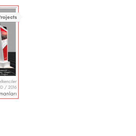
rojects
lkenciler
ID / 2016
pmanları