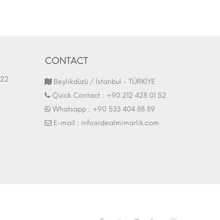
CONTACT
1.03.2022
Fair Stand | 07.10.2017
Beylikdüzü / İstanbul - TÜRKİYE
Quick Contact :
+90 212 428 01 52
Whatsapp :
+90 533 404 88 89
E-mail :
info@idealmimarlik.com