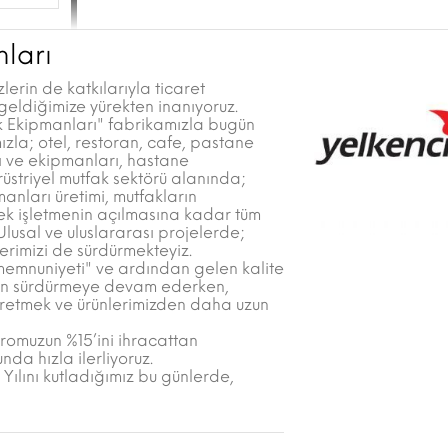
ları
erin de katkılarıyla ticaret
ldiğimize yürekten inanıyoruz.
ak Ekipmanları" fabrikamızla bugün
zla; otel, restoran, cafe, pastane
rı ve ekipmanları, hastane
rüstriyel mutfak sektörü alanında;
manları üretimi, mutfakların
erek işletmenin açılmasına kadar tüm
Ulusal ve uluslararası projelerde;
lerimizi de sürdürmekteyiz.
 memnuniyeti" ve ardından gelen kalite
eden sürdürmeye devam ederken,
n üretmek ve ürünlerimizden daha uzun
romuzun %15’ini ihracattan
da hızla ilerliyoruz.
Yılını kutladığımız bu günlerde,