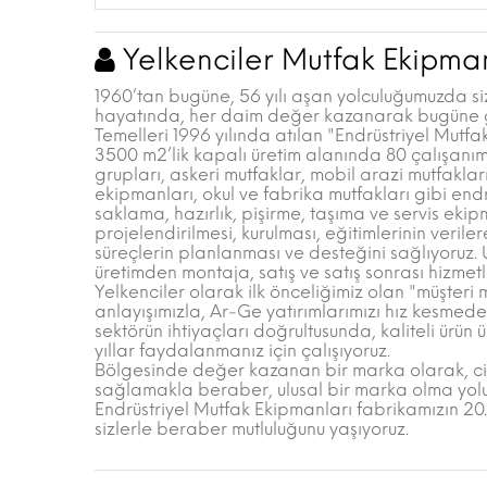
Yelkenciler Mutfak Ekipman
1960’tan bugüne, 56 yılı aşan yolculuğumuzda sizl
hayatında, her daim değer kazanarak bugüne ge
Temelleri 1996 yılında atılan "Endrüstriyel Mutf
3500 m2’lik kapalı üretim alanında 80 çalışanımı
grupları, askeri mutfaklar, mobil arazi mutfakla
ekipmanları, okul ve fabrika mutfakları gibi end
saklama, hazırlık, pişirme, taşıma ve servis ekip
projelendirilmesi, kurulması, eğitimlerinin veril
süreçlerin planlanması ve desteğini sağlıyoruz. 
üretimden montaja, satış ve satış sonrası hizmet
Yelkenciler olarak ilk önceliğimiz olan "müşteri
anlayışımızla, Ar-Ge yatırımlarımızı hız kesm
sektörün ihtiyaçları doğrultusunda, kaliteli ürü
yıllar faydalanmanız için çalışıyoruz.
Bölgesinde değer kazanan bir marka olarak, ci
sağlamakla beraber, ulusal bir marka olma yolun
Endrüstriyel Mutfak Ekipmanları fabrikamızın 20. 
sizlerle beraber mutluluğunu yaşıyoruz.