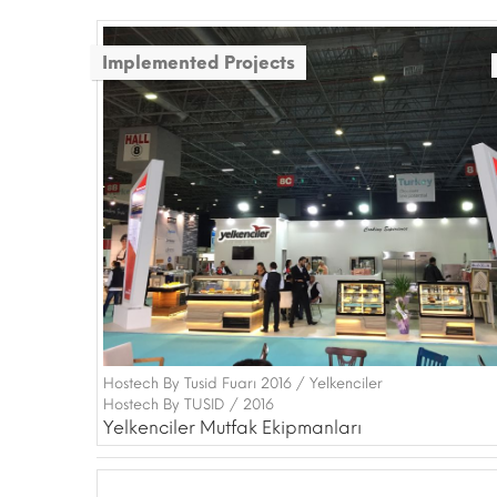
Implemented Projects
Hostech By Tusid Fuarı 2016 / Yelkenciler
Hostech By TUSID / 2016
Yelkenciler Mutfak Ekipmanları