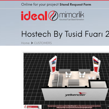
Online for your project
Stand Request Form
Hostech By Tusid Fuarı 
Home
CUSTOMERS