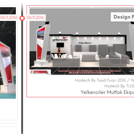
Design P
06.11.2016
06.11.2016
Hostech By Tusid Fuarı 2016 / Ye
Hostech By TUS
Yelkenciler Mutfak Eki