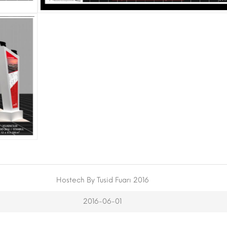
Hostech By Tusid Fuarı 2016
2016-06-01