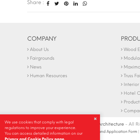
Share :
COMPANY
PRODU
About Us
Wood Ex
Fairgrounds
Modular
News
Maxima 
Human Resources
Truss Fa
Interio
Hotel C
Product
Company
We use cookies that comply with legal
© Copyright 2004-2027 |
Ideally Architecture
- All R
regulations to improve your experience.
Contact Info
|
Sketch
|
Site Map
|
Fair Stand Application Form
You can access detailed information on our
Privacy and Cookie Policy page.