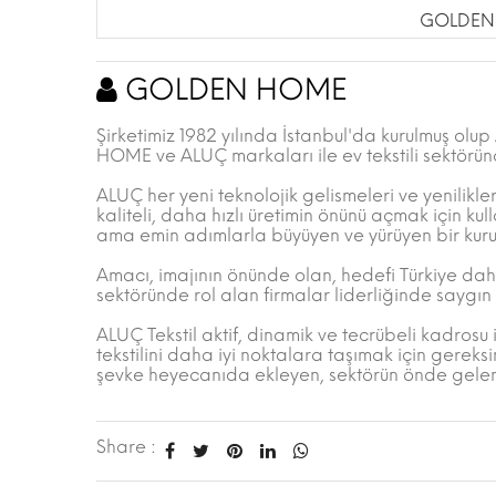
GOLDEN
GOLDEN HOME
Şirketimiz 1982 yılında İstanbul'da kurulmuş o
HOME ve ALUÇ markaları ile ev tekstili sektörün
ALUÇ her yeni teknolojik gelismeleri ve yenilikle
kaliteli, daha hızlı üretimin önünü açmak için ku
ama emin adımlarla büyüyen ve yürüyen bir kurul
Amacı, imajının önünde olan, hedefi Türkiye dahi
sektöründe rol alan firmalar liderliğinde saygın 
ALUÇ Tekstil aktif, dinamik ve tecrübeli kadrosu 
tekstilini daha iyi noktalara taşımak için gere
şevke heyecanıda ekleyen, sektörün önde gelen 
Share :