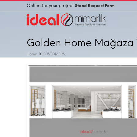
Online for your project
Stand Request Form
Golden Home Mağaza T
Home
CUSTOMERS