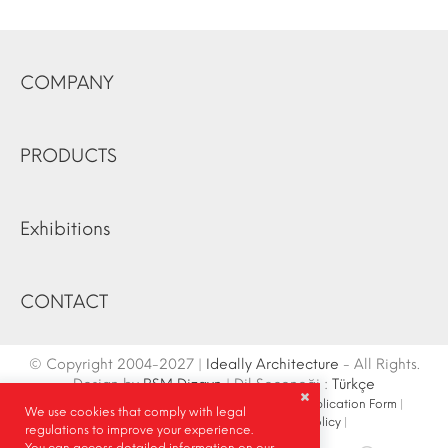
COMPANY
PRODUCTS
Exhibitions
CONTACT
© Copyright 2004-2027 |
Ideally Architecture
- All Rights.
Design by
RSM Dizayn
| Dil Seçeneği :
Türkçe
Contact Info
|
Sketch
|
Site Map
|
Fair Stand Application Form
|
We use cookies that comply with legal
Site Search
|
Social Media
|
Privacy Policy
|
regulations to improve your experience.