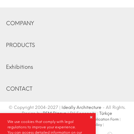
COMPANY
PRODUCTS
Exhibitions
CONTACT
© Copyright 2004-2027 |
Ideally Architecture
- All Rights.
Design by
RSM Dizayn
| Dil Seçeneği :
Türkçe
Contact Info
|
Sketch
|
Site Map
|
Fair Stand Application Form
|
We use cookies that comply with legal
Site Search
|
Social Media
|
Privacy Policy
|
regulations to improve your experience.
You can access detailed information on our