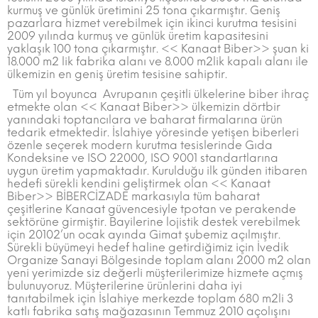
kurmuş ve günlük üretimini 25 tona çıkarmıştır. Geniş
pazarlara hizmet verebilmek için ikinci kurutma tesisini
2009 yılında kurmuş ve günlük üretim kapasitesini
yaklaşık 100 tona çıkarmıştır. << Kanaat Biber>> şuan ki
18.000 m2 lik fabrika alanı ve 8.000 m2lik kapalı alanı ile
ülkemizin en geniş üretim tesisine sahiptir.
Tüm yıl boyunca Avrupanın çeşitli ülkelerine biber ihraç
etmekte olan << Kanaat Biber>> ülkemizin dörtbir
yanındaki toptancılara ve baharat firmalarına ürün
tedarik etmektedir. İslahiye yöresinde yetişen biberleri
özenle seçerek modern kurutma tesislerinde Gıda
Kondeksine ve ISO 22000, ISO 9001 standartlarına
uygun üretim yapmaktadır. Kurulduğu ilk günden itibaren
hedefi sürekli kendini geliştirmek olan << Kanaat
Biber>> BİBERCİZADE markasıyla tüm baharat
çeşitlerine Kanaat güvencesiyle tpotan ve perakende
sektörüne girmiştir. Bayilerine lojistik destek verebilmek
için 20102’un ocak ayında Gimat şubemiz açılmıştır.
Sürekli büyümeyi hedef haline getirdiğimiz için İvedik
Organize Sanayi Bölgesinde toplam alanı 2000 m2 olan
yeni yerimizde siz değerli müşterilerimize hizmete açmış
bulunuyoruz. Müşterilerine ürünlerini daha iyi
tanıtabilmek için İslahiye merkezde toplam 680 m2li 3
katlı fabrika satış mağazasının Temmuz 2010 açolışını