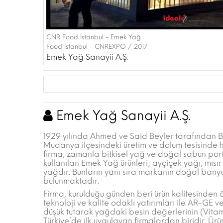
CNR Food İstanbul - Emek Yağ
Food İstanbul - CNREXPO / 2017
Emek Yağ Sanayii A.Ş.
Emek Yağ Sanayii A.Ş.
1929 yılında Ahmed ve Said Beyler tarafından B
Mudanya ilçesindeki üretim ve dolum tesisinde h
firma, zamanla bitkisel yağ ve doğal sabun por
kullanılan Emek Yağ ürünleri; ayçiçek yağı, mısır 
yağdır. Bunların yanı sıra markanın doğal banyo
bulunmaktadır.
Firma, kurulduğu günden beri ürün kalitesinden 
teknoloji ve kalite odaklı yatırımları ile AR-GE 
düşük tutarak yağdaki besin değerlerinin (Vitam
Türkiye’de ilk uygulayan firmalardan biridir. Ürü