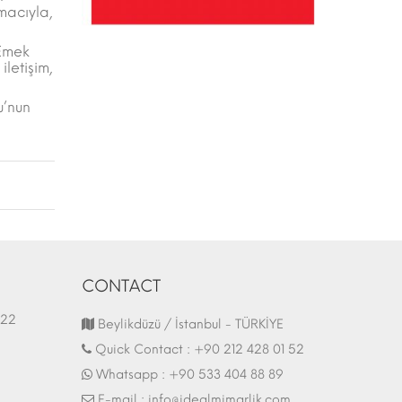
macıyla,
 Emek
iletişim,
u’nun
CONTACT
1.03.2022
Fair Stand | 07.10.2017
Beylikdüzü / İstanbul - TÜRKİYE
Quick Contact :
+90 212 428 01 52
Whatsapp :
+90 533 404 88 89
E-mail :
info@idealmimarlik.com