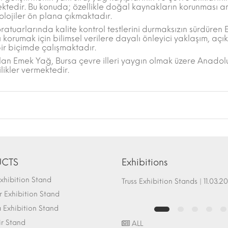
ektedir. Bu konuda; özellikle doğal kaynakların korunması a
olojiler ön plana çıkmaktadır.
tuarlarında kalite kontrol testlerini durmaksızın sürdüren
 korumak için bilimsel verilere dayalı önleyici yaklaşım, açık 
 bir biçimde çalışmaktadır.
olan Emek Yağ, Bursa çevre illeri yaygın olmak üzere Anadol
likler vermektedir.
CTS
Exhibitions
hibition Stand
Fair Stand Ground Systems | 07.10.2017
Truss Exhibition Stands | 1
 Exhibition Stand
Exhibition Stand
ir Stand
ALL