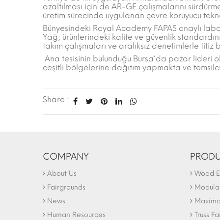
azaltılması için de AR-GE çalışmalarını sürdürm
üretim sürecinde uygulanan çevre koruyucu tekn
Bünyesindeki Royal Academy FAPAS onaylı labora
Yağ; ürünlerindeki kalite ve güvenlik standardını
takım çalışmaları ve aralıksız denetimlerle titiz
Ana tesisinin bulunduğu Bursa’da pazar lideri 
çeşitli bölgelerine dağıtım yapmakta ve temsilci
Share :
COMPANY
PRODU
About Us
Wood Ex
Fairgrounds
Modular
News
Maxima 
Human Resources
Truss Fa