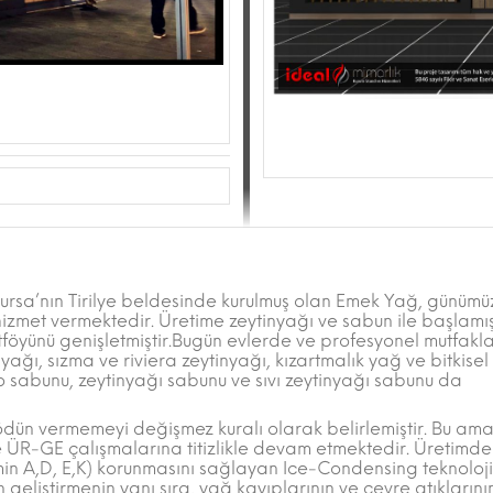
ursa’nın Tirilye beldesinde kurulmuş olan Emek Yağ, günüm
izmet vermektedir. Üretime zeytinyağı ve sabun ile başlamı
tföyünü genişletmiştir.Bugün evlerde ve profesyonel mutfakl
yağı, sızma ve riviera zeytinyağı, kızartmalık yağ ve bitkisel
 sabunu, zeytinyağı sabunu ve sıvı zeytinyağı sabunu da
ödün vermemeyi değişmez kuralı olarak belirlemiştir. Bu am
ve ÜR-GE çalışmalarına titizlikle devam etmektedir. Üretimde 
in A,D, E,K) korunmasını sağlayan Ice-Condensing teknoloji
n geliştirmenin yanı sıra, yağ kayıplarının ve çevre atıklarını