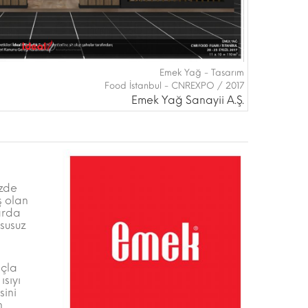
Emek Yağ - Tasarım
Food İstanbul - CNREXPO / 2017
Emek Yağ Sanayii A.Ş.
üzde
ş olan
arda
 susuz
açla
ısıyı
sini
n