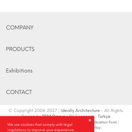
COMPANY
PRODUCTS
Exhibitions
CONTACT
© Copyright 2004-2027 |
Ideally Architecture
- All Rights.
Design by
RSM Dizayn
| Dil Seçeneği :
Türkçe
Contact Info
|
Sketch
|
Site Map
|
Fair Stand Application Form
|
We use cookies that comply with legal
Site Search
|
Social Media
|
Privacy Policy
|
regulations to improve your experience.