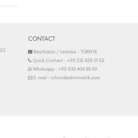
CONTACT
1.03.2022
Fair Stand | 07.10.2017
Beylikdüzü / İstanbul - TÜRKİYE
Quick Contact :
+90 212 428 01 52
Whatsapp :
+90 533 404 88 89
E-mail :
info@idealmimarlik.com