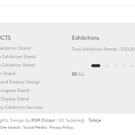
CTS
Exhibitions
hibition Stand
Fair Stand Ground Systems | 07.10.2017
Truss Exhibition Stands | 1
 Exhibition Stand
Exhibition Stand
ir Stand
ALL
r and Exterior Design
ongress Stand
 Display Stand
 Exhibition Services
ights. Design by
RSM Dizayn
| Dil Seçeneği :
Türkçe
|
Site Search
|
Social Media
|
Privacy Policy
|