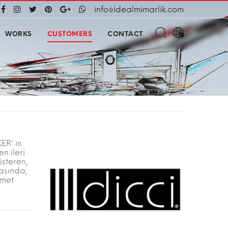
info@idealmimarlik.com
WORKS
CUSTOMERS
CONTACT
ER' in
n ileri
österen,
kasında,
zmet