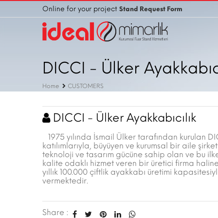
Online for your project
Stand Request Form
DICCI - Ülker Ayakkabıc
Home
CUSTOMERS
DICCI - Ülker Ayakkabıcılık
1975 yılında İsmail Ülker tarafından kurulan DI
katılımlarıyla, büyüyen ve kurumsal bir aile şirke
teknoloji ve tasarım gücüne sahip olan ve bu i
kalite odaklı hizmet veren bir üretici firma hal
yıllık 100.000 çiftlik ayakkabı üretimi kapasites
vermektedir.
Share :