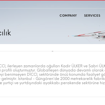
COMPANY
SERVICES
ılık
CCI, ilerleyen zamanlarda oğulları Kadir ÜLKER ve Sabri ÜLK
ti profili oluşturmuştur. Globalleşen dünyada devamlı olarak e
lkeyi benimseyen DICCI, sektöründe öncü konumda faaliyet g
ine gelmiştir. İstanbul - Güngören'de 2000 metrekarelik fabri
iyle yurtiçi ve yurtdışındaki ayakkabı perakende sektörüne hi