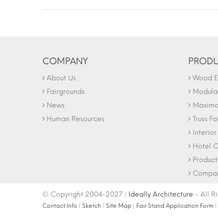
COMPANY
PRODU
About Us
Wood Ex
Fairgrounds
Modular
News
Maxima 
Human Resources
Truss Fa
Interio
Hotel C
Product
Company
© Copyright 2004-2027 |
Ideally Architecture
- All R
Contact Info
|
Sketch
|
Site Map
|
Fair Stand Application Form