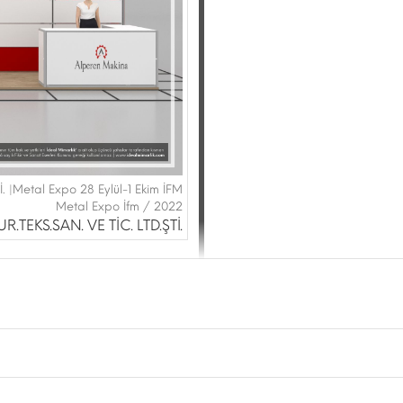
 |Metal Expo 28 Eylül-1 Ekim İFM
Metal Expo İfm / 2022
.TEKS.SAN. VE TİC. LTD.ŞTİ.