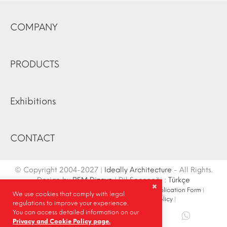
COMPANY
PRODUCTS
Exhibitions
CONTACT
© Copyright 2004-2027 |
Ideally Architecture
- All Rights.
Design by
RSM Dizayn
| Dil Seçeneği :
Türkçe
Contact Info
|
Sketch
|
Site Map
|
Fair Stand Application Form
|
We use cookies that comply with legal
Site Search
|
Social Media
|
Privacy Policy
|
regulations to improve your experience.
You can access detailed information on our
Share |
Privacy and Cookie Policy page.