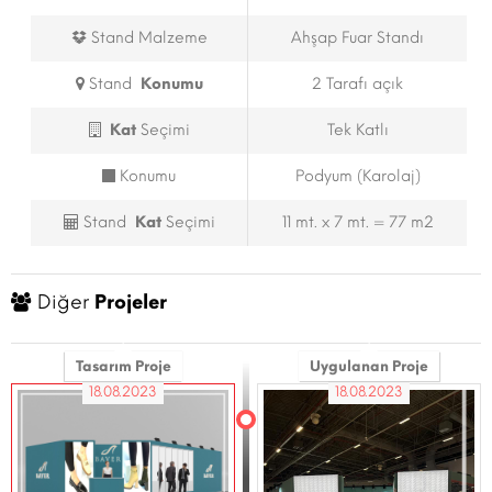
Stand Malzeme
Ahşap Fuar Standı
Stand
Konumu
2 Tarafı açık
Kat
Seçimi
Tek Katlı
Konumu
Podyum (Karolaj)
Stand
Kat
Seçimi
11 mt. x 7 mt. = 77 m2
Diğer
Projeler
Tasarım Proje
Uygulanan Proje
18.08.2023
18.08.2023