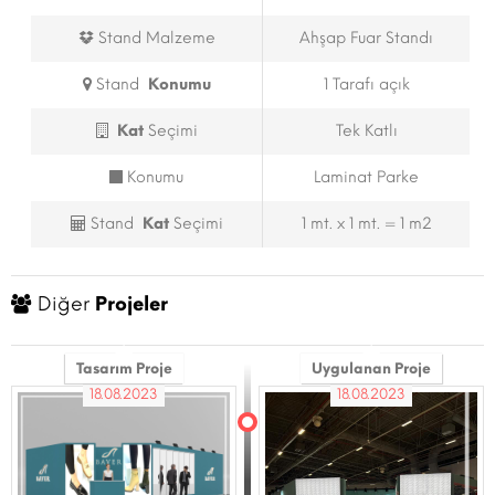
Stand Malzeme
Ahşap Fuar Standı
Stand
Konumu
1 Tarafı açık
Kat
Seçimi
Tek Katlı
Konumu
Laminat Parke
Stand
Kat
Seçimi
1 mt. x 1 mt. = 1 m2
Diğer
Projeler
Tasarım Proje
Uygulanan Proje
18.08.2023
18.08.2023