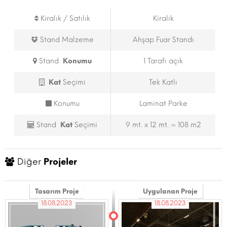
Kiralık / Satılık
Kiralık
Stand Malzeme
Ahşap Fuar Standı
Stand
Konumu
1 Tarafı açık
Kat
Seçimi
Tek Katlı
Konumu
Laminat Parke
Stand
Kat
Seçimi
9 mt. x 12 mt. = 108 m2
Diğer
Projeler
Tasarım Proje
Uygulanan Proje
18.08.2023
18.08.2023