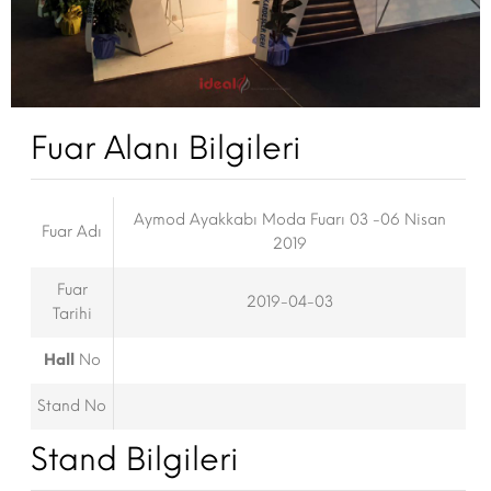
Fuar Alanı Bilgileri
Aymod Ayakkabı Moda Fuarı 03 -06 Nisan
Fuar Adı
2019
Fuar
2019-04-03
Tarihi
Hall
No
Stand No
Stand Bilgileri