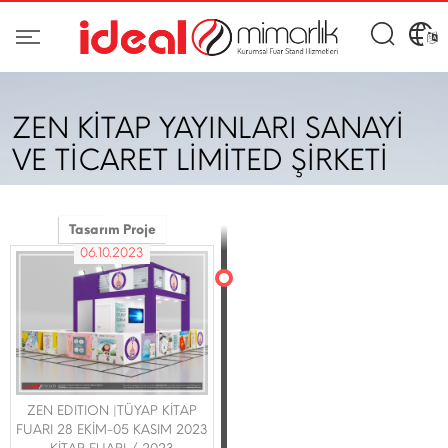
ZEN KİTAP YAYINLARI SANAYİ
VE TİCARET LİMİTED ŞİRKETİ
Tasarım Proje
06.10.2023
ZEN EDITION |TÜYAP KİTAP
FUARI 28 EKİM-05 KASIM 2023