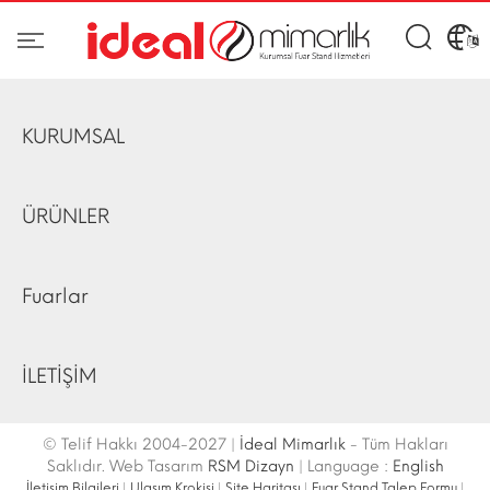
KURUMSAL
ÜRÜNLER
Fuarlar
İLETİŞİM
© Telif Hakkı 2004-2027 |
İdeal Mimarlık
- Tüm Hakları
Saklıdır. Web Tasarım
RSM Dizayn
| Language :
English
İletişim Bilgileri
|
Ulaşım Krokisi
|
Site Haritası
|
Fuar Stand Talep Formu
|