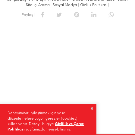
Site İçi Arama
|
Sosyal Medya
|
Gizlilik Politikası
|
Paylaş |
Deneyiminizi iyileştirmek için yasal
düzenlemelere uygun çerezler (cookies)
kullanıyoruz. Detaylı bilgiye
Gizlilik ve Çerez
Politikası
sayfamızdan erişebilirsiniz.