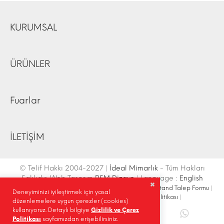
KURUMSAL
ÜRÜNLER
Fuarlar
İLETİŞİM
© Telif Hakkı 2004-2027 |
İdeal Mimarlık
- Tüm Hakları
Saklıdır. Web Tasarım
RSM Dizayn
| Language :
English
İletişim Bilgileri
|
Ulaşım Krokisi
|
Site Haritası
|
Fuar Stand Talep Formu
|
Deneyiminizi iyileştirmek için yasal
Site İçi Arama
|
Sosyal Medya
|
Gizlilik Politikası
|
düzenlemelere uygun çerezler (cookies)
kullanıyoruz. Detaylı bilgiye
Gizlilik ve Çerez
Paylaş |
Politikası
sayfamızdan erişebilirsiniz.