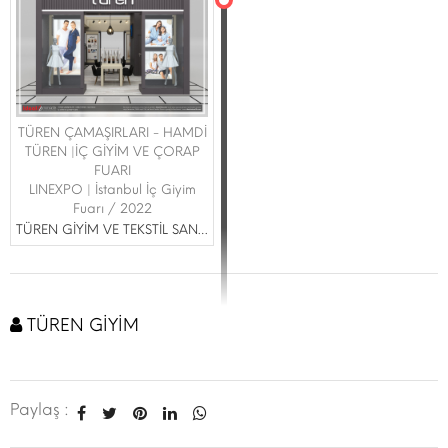
TÜREN ÇAMAŞIRLARI - HAMDİ
TÜREN |İÇ GİYİM VE ÇORAP
FUARI
LINEXPO | İstanbul İç Giyim
Fuarı / 2022
TÜREN GİYİM VE TEKSTİL SAN.TİC.LTD ŞTİ.
TÜREN GİYİM
Paylaş :