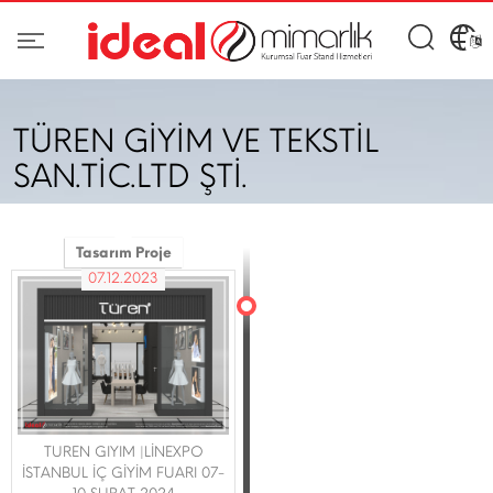
TÜREN GİYİM VE TEKSTİL
SAN.TİC.LTD ŞTİ.
Tasarım Proje
07.12.2023
TUREN GIYIM |LİNEXPO
İSTANBUL İÇ GİYİM FUARI 07-