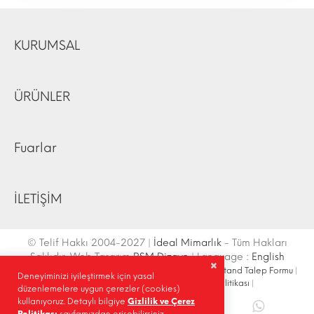
KURUMSAL
ÜRÜNLER
Fuarlar
İLETİŞİM
© Telif Hakkı 2004-2027 |
İdeal Mimarlık
- Tüm Hakları
Saklıdır. Web Tasarım
RSM Dizayn
| Language :
English
İletişim Bilgileri
|
Ulaşım Krokisi
|
Site Haritası
|
Fuar Stand Talep Formu
|
Deneyiminizi iyileştirmek için yasal
Site İçi Arama
|
Sosyal Medya
|
Gizlilik Politikası
|
düzenlemelere uygun çerezler (cookies)
kullanıyoruz. Detaylı bilgiye
Gizlilik ve Çerez
Paylaş |