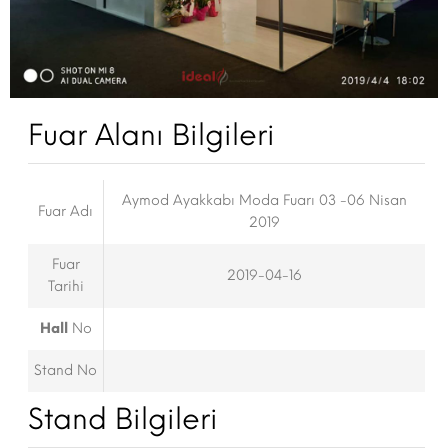
Fuar Alanı Bilgileri
Aymod Ayakkabı Moda Fuarı 03 -06 Nisan
Fuar Adı
2019
Fuar
2019-04-16
Tarihi
Hall
No
Stand No
Stand Bilgileri