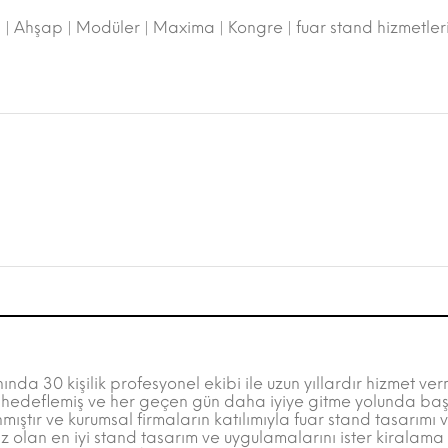
ı | Ahşap | Modüler | Maxima | Kongre | fuar stand hizmetleri
a 30 kişilik profesyonel ekibi ile uzun yıllardır hizmet vermek
yi hedeflemiş ve her geçen gün daha iyiye gitme yolunda başa
mıştır ve kurumsal firmaların katılımıyla fuar stand tasarım
 olan en iyi stand tasarım ve uygulamalarını ister kiralama is