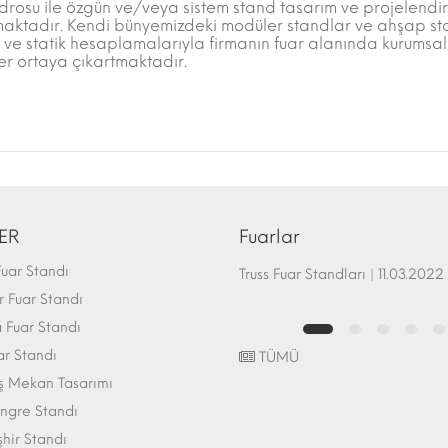
osu ile özgün ve/veya sistem stand tasarım ve projelendirm
aktadır. Kendi bünyemizdeki modüler standlar ve ahşap stan
ve statik hesaplamalarıyla firmanın fuar alanında kurumsal 
er ortaya çıkartmaktadır.
ER
Fuarlar
uar Standı
Fuar Standı Zemin Sistemleri | 07.10.2017
Truss Fuar Standları | 11.03.2022
 Fuar Standı
Fuar Standı
ar Standı
TÜMÜ
ış Mekan Tasarımı
ngre Standı
şhir Standı