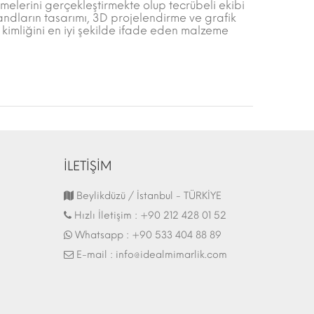
elerini gerçekleştirmekte olup tecrübeli ekibi
dların tasarımı, 3D projelendirme ve grafik
kimliğini en iyi şekilde ifade eden malzeme
İLETİŞİM
Fuar Stand | 07.10.2017
Beylikdüzü / İstanbul - TÜRKİYE
Hızlı İletişim :
+90 212 428 01 52
Whatsapp :
+90 533 404 88 89
E-mail :
info@idealmimarlik.com