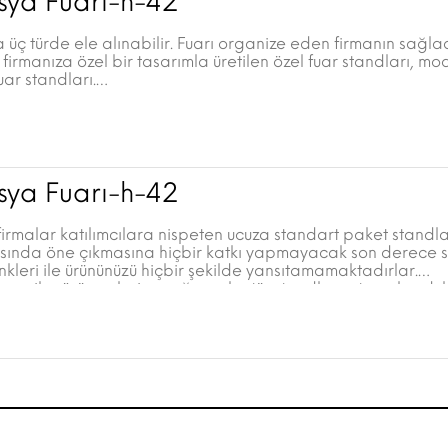
sya Fuarı-h-42
a üç türde ele alınabilir. Fuarı organize eden firmanın sağl
irmanıza özel bir tasarımla üretilen özel fuar standları, modü
ar standları.
sya Fuarı-h-42
irmalar katılımcılara nispeten ucuza standart paket standla
rasında öne çıkmasına hiçbir katkı yapmayacak son derece sı
enkleri ile ürününüzü hiçbir şekilde yansıtamamaktadırlar.
konomik görünmelerine rağmen bu tür standlar ortaya koydukla
abaların meyve vermesini de engeller. Diğer firmalar çok da
 ile fuarı ziyaret edenlerin ilgisini sizden önce çekerler.
ığınız yatırımdan verim almak ve firmanızın prestijine yaraşı
memektedir.
nıza özel tasarlanmış özel fuar standları veya modüler fuar s
mı sağlamanıza çok daha fazla imkân sağlar.