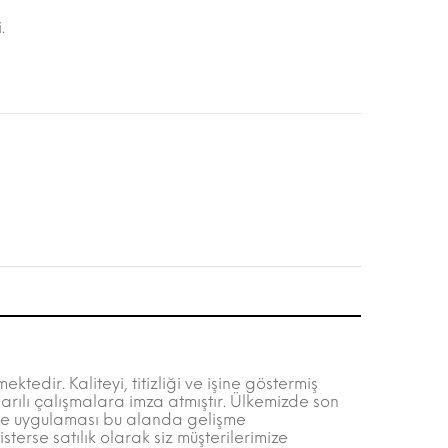
.
tedir. Kaliteyi, titizliği ve işine göstermiş
rılı çalışmalara imza atmıştır. Ülkemizde son
ı ve uygulaması bu alanda gelişme
terse satılık olarak siz müşterilerimize