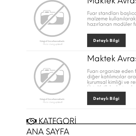
Maktek Avra
Fuar standları başlıc
malzeme kullanılarak f
hazırlanan modüler fu
Detaylı Bilgi
Maktek Avra
Fuarı organize eden f
diğer katılımcılar a
kurumsal kimliği ve r
Üstelik ilk bakışta e
yatırdığı kaynak ve ç
inşa edilmiş standları
Detaylı Bilgi
Bu nedenle fuara yapt
kullanımı pek öneril
Bunların yerine firma
KATEGORİ
arzuladığınız tanıtı
ANA SAYFA