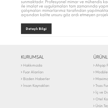
sunmaktadır. Profesyonel mimar ve mühendis kadr
ile imalat ve uygulamaları tam zamanında yapm
çalışmaları mimarlarımız tarafından yapılmakta 
açısından kalite unsuru göz ardı etmeyen projel
Detaylı Bilgi
KURUMSAL
ÜRÜNL
Hakkımızda
Ahşap F
Fuar Alanları
Modüler
Bizden Haberler
Maxima 
İnsan Kaynakları
Truss Fu
İç ve D
Otel Ko
Ürün Te