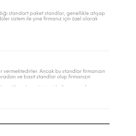
adığı standart paket standlar, genellikle ahşap
ler sistem ile yine firmanız için özel olarak
r vermektedirler. Ancak bu standlar firmanızın
radan ve basit standlar olup firmanızın
rı silik ve bayağı imaj ile firmanızın fuara
ha dikkat çekici ve kendi ihtiyaçlarına özel
r bir temsil sağlamak için bu tür standların
tandları dikkatlerin üzerinize çekilmesine ve