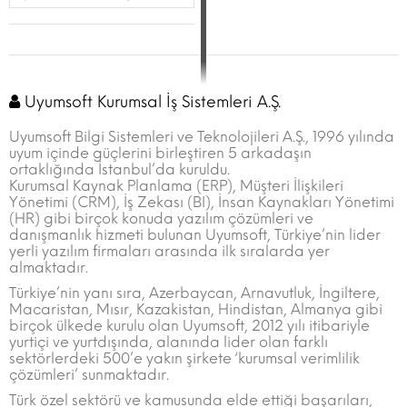
Uyumsoft Kurumsal İş Sistemleri A.Ş.
Uyumsoft Bilgi Sistemleri ve Teknolojileri A.Ş., 1996 yılında
uyum içinde güçlerini birleştiren 5 arkadaşın
ortaklığında İstanbul’da kuruldu.
Kurumsal Kaynak Planlama (ERP), Müşteri İlişkileri
Yönetimi (CRM), İş Zekası (BI), İnsan Kaynakları Yönetimi
(HR) gibi birçok konuda yazılım çözümleri ve
danışmanlık hizmeti bulunan Uyumsoft, Türkiye’nin lider
yerli yazılım firmaları arasında ilk sıralarda yer
almaktadır.
Türkiye’nin yanı sıra, Azerbaycan, Arnavutluk, İngiltere,
Macaristan, Mısır, Kazakistan, Hindistan, Almanya gibi
birçok ülkede kurulu olan Uyumsoft, 2012 yılı itibariyle
yurtiçi ve yurtdışında, alanında lider olan farklı
sektörlerdeki 500’e yakın şirkete ‘kurumsal verimlilik
çözümleri’ sunmaktadır.
Türk özel sektörü ve kamusunda elde ettiği başarıları,