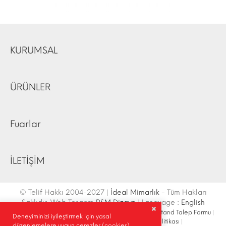
KURUMSAL
ÜRÜNLER
Fuarlar
İLETİŞİM
© Telif Hakkı 2004-2027 |
İdeal Mimarlık
- Tüm Hakları
Saklıdır. Web Tasarım
RSM Dizayn
| Language :
English
İletişim Bilgileri
|
Ulaşım Krokisi
|
Site Haritası
|
Fuar Stand Talep Formu
|
Deneyiminizi iyileştirmek için yasal
Site İçi Arama
|
Sosyal Medya
|
Gizlilik Politikası
|
düzenlemelere uygun çerezler (cookies)