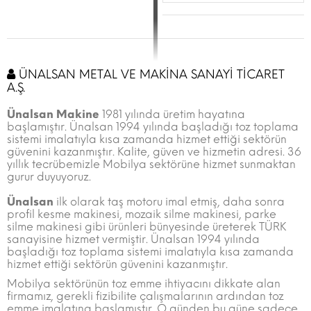
ÜNALSAN METAL VE MAKİNA SANAYİ TİCARET
A.Ş.
Ünalsan Makine
1981 yılında üretim hayatına
başlamıştır. Ünalsan 1994 yılında başladığı toz toplama
sistemi imalatıyla kısa zamanda hizmet ettiği sektörün
güvenini kazanmıştır. Kalite, güven ve hizmetin adresi. 36
yıllık tecrübemizle Mobilya sektörüne hizmet sunmaktan
gurur duyuyoruz.
Ünalsan
ilk olarak taş motoru imal etmiş, daha sonra
profil kesme makinesi, mozaik silme makinesi, parke
silme makinesi gibi ürünleri bünyesinde üreterek TÜRK
sanayisine hizmet vermiştir. Ünalsan 1994 yılında
başladığı toz toplama sistemi imalatıyla kısa zamanda
hizmet ettiği sektörün güvenini kazanmıştır.
Mobilya sektörünün toz emme ihtiyacını dikkate alan
firmamız, gerekli fizibilite çalışmalarının ardından toz
emme imalatına başlamıştır. O günden bu güne sadece