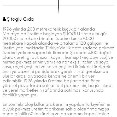
Şitoğlu Gıda
1996 yılında 200 metrekarelik küçük bir alanda
Malatya’da üretime başlayan ŞİTOĞLU firması bugün
20.000 metrekare bir alan üzerine kurulu 9.000
metrekare kapalı alanda ve ortalama 120 çalışanı ile
üretim yapılmaktadır. Türkiye’de ilk defa sadece pekmez
üzerine yatırım yapan bir firmadır. Şu anda %100 doğal
olarak ürettiği dut, üzüm,kayısı , harnup (keçiboynuzu) ve
hurma pekmezlerinin yanı sıra nar ekşisi, tahin ve soya
sosu, reçel çeşitleri ve helva çeşitleri ürünlerini üreterek
ürün yelpazesini genişleterek gerek ulusal gerekse de
uluslar arası piyasada kendisine önemli bir yer
edinmiştir. 1996 yılında üretime başlamadan önce
yöresel pazarlarda satılan dut pekmezinin, bugün ulusal
ve yerel marketlerin raflarında satılması konusunda
öncülük yapmıştır.
En son teknoloji kullanarak üretim yapılan Türkiye’nin en
büyük pekmez üretim fabrikasın sahip olan firmamız şu
anda günlük 50 ton üretim ve pazarlama kapasitesine