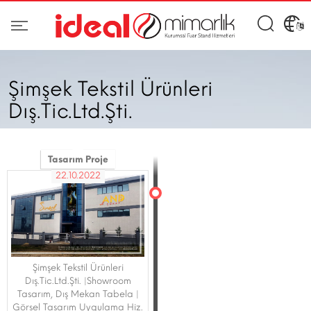
Şimşek Tekstil Ürünleri
Dış.Tic.Ltd.Şti.
Tasarım Proje
22.10.2022
Şimşek Tekstil Ürünleri
Dış.Tic.Ltd.Şti. |Showroom
Tasarım, Dış Mekan Tabela |
Görsel Tasarım Uygulama Hiz.