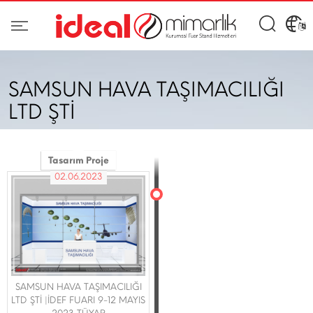
SAMSUN HAVA TAŞIMACILIĞI
LTD ŞTİ
Tasarım Proje
02.06.2023
SAMSUN HAVA TAŞIMACILIĞI
LTD ŞTİ |İDEF FUARI 9-12 MAYIS