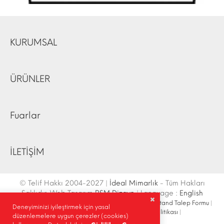
KURUMSAL
ÜRÜNLER
Fuarlar
İLETİŞİM
© Telif Hakkı 2004-2027 |
İdeal Mimarlık
- Tüm Hakları
Saklıdır. Web Tasarım
RSM Dizayn
| Language :
English
İletişim Bilgileri
|
Ulaşım Krokisi
|
Site Haritası
|
Fuar Stand Talep Formu
|
Deneyiminizi iyileştirmek için yasal
Site İçi Arama
|
Sosyal Medya
|
Gizlilik Politikası
|
düzenlemelere uygun çerezler (cookies)