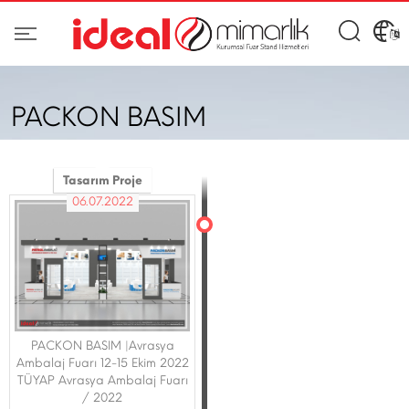
PACKON BASIM
Tasarım Proje
06.07.2022
PACKON BASIM |Avrasya
Ambalaj Fuarı 12-15 Ekim 2022
TÜYAP Avrasya Ambalaj Fuarı
/ 2022