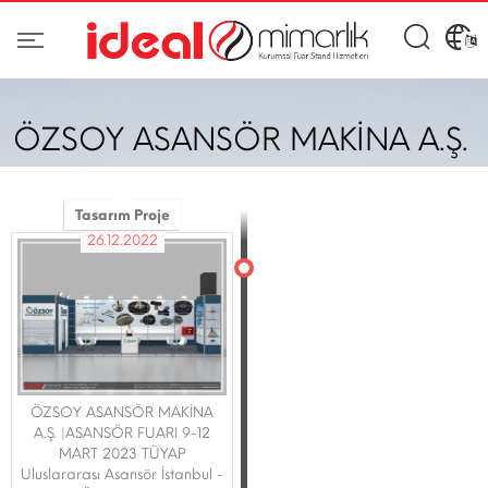
ÖZSOY ASANSÖR MAKİNA A.Ş.
Tasarım Proje
26.12.2022
ÖZSOY ASANSÖR MAKİNA
A.Ş. |ASANSÖR FUARI 9-12
MART 2023 TÜYAP
Uluslararası Asansör İstanbul -