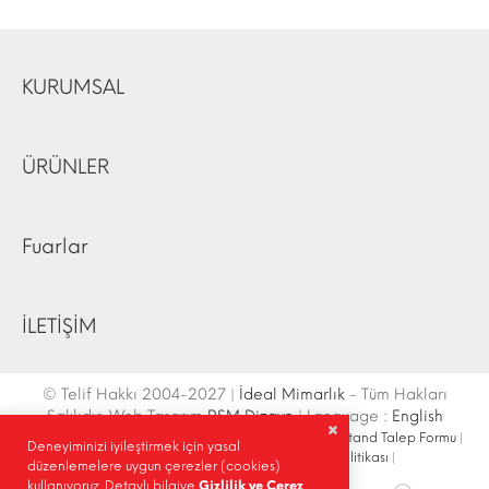
KURUMSAL
ÜRÜNLER
Fuarlar
İLETİŞİM
© Telif Hakkı 2004-2027 |
İdeal Mimarlık
- Tüm Hakları
Saklıdır. Web Tasarım
RSM Dizayn
| Language :
English
İletişim Bilgileri
|
Ulaşım Krokisi
|
Site Haritası
|
Fuar Stand Talep Formu
|
Deneyiminizi iyileştirmek için yasal
Site İçi Arama
|
Sosyal Medya
|
Gizlilik Politikası
|
düzenlemelere uygun çerezler (cookies)
kullanıyoruz. Detaylı bilgiye
Gizlilik ve Çerez