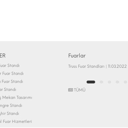
ER
Fuarlar
uar Standı
Fuar Standı Zemin Sistemleri | 07.10.2017
Truss Fuar Standları | 11.03.2022
 Fuar Standı
Fuar Standı
ar Standı
TÜMÜ
ış Mekan Tasarımı
ngre Standı
şhir Standı
l Fuar Hizmetleri