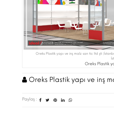
Oreks Plastik yapı ve inş malz san tic ltd şti |İstan
İ
Oreks Plastik ya
Oreks Plastik yapı ve inş mal
Paylaş :