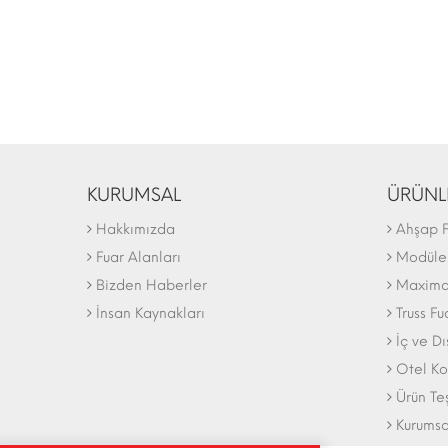
KURUMSAL
ÜRÜNL
Hakkımızda
Ahşap F
Fuar Alanları
Modüler
Bizden Haberler
Maxima 
İnsan Kaynakları
Truss Fu
İç ve D
Otel Ko
Ürün Te
Kurumsa