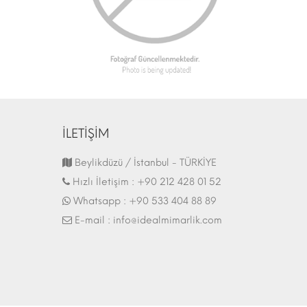
İLETİŞİM
Fuar Stand | 07.10.2017
Beylikdüzü / İstanbul - TÜRKİYE
Hızlı İletişim :
+90 212 428 01 52
Whatsapp :
+90 533 404 88 89
E-mail :
info@idealmimarlik.com