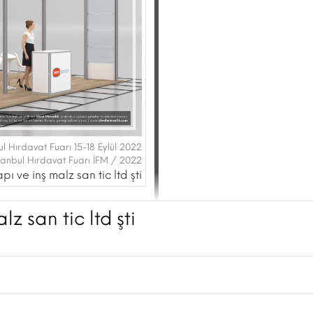
bul Hırdavat Fuarı 15-18 Eylül 2022
stanbul Hırdavat Fuarı İFM / 2022
pı ve inş malz san tic ltd şti
z san tic ltd şti