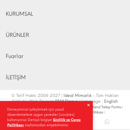
KURUMSAL
ÜRÜNLER
Fuarlar
İLETİŞİM
© Telif Hakkı 2004-2027 |
İdeal Mimarlık
- Tüm Hakları
Saklıdır. Web Tasarım
RSM Dizayn
| Language :
English
İletişim Bilgileri
|
Ulaşım Krokisi
|
Site Haritası
|
Fuar Stand Talep Formu
|
Deneyiminizi iyileştirmek için yasal
Site İçi Arama
|
Sosyal Medya
|
Gizlilik Politikası
|
düzenlemelere uygun çerezler (cookies)
kullanıyoruz. Detaylı bilgiye
Gizlilik ve Çerez
Paylaş |
Politikası
sayfamızdan erişebilirsiniz.