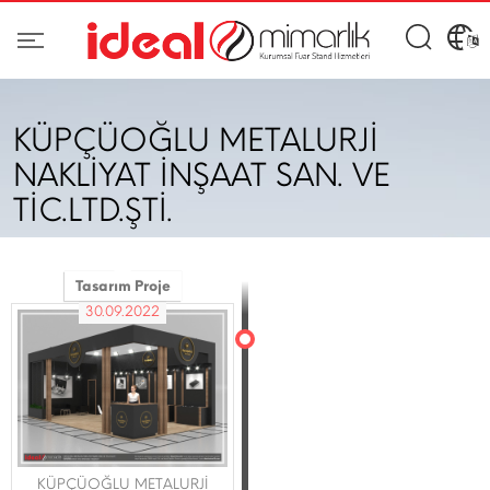
KÜPÇÜOĞLU METALURJİ
NAKLİYAT İNŞAAT SAN. VE
TİC.LTD.ŞTİ.
Tasarım Proje
30.09.2022
KÜPÇÜOĞLU METALURJİ