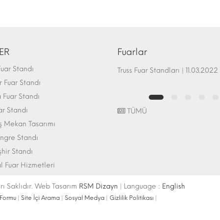
ER
Fuarlar
uar Standı
Fuar Standı Zemin Sistemleri | 07.10.2017
Truss Fuar Standları | 11.03.2022
 Fuar Standı
Fuar Standı
ar Standı
TÜMÜ
ış Mekan Tasarımı
ngre Standı
şhir Standı
l Fuar Hizmetleri
ı Saklıdır. Web Tasarım
RSM Dizayn
| Language :
English
 Formu
|
Site İçi Arama
|
Sosyal Medya
|
Gizlilik Politikası
|