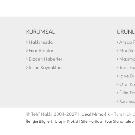
KURUMSAL
ÜRÜNL
Hakkımızda
Ahşap F
Fuar Alanları
Modüler
Bizden Haberler
Maxima 
İnsan Kaynakları
Truss Fu
İç ve D
Otel Ko
Ürün Te
Kurumsa
© Telif Hakkı 2004-2027 |
İdeal Mimarlık
- Tüm Haklar
İletişim Bilgileri
|
Ulaşım Krokisi
|
Site Haritası
|
Fuar Stand Talep