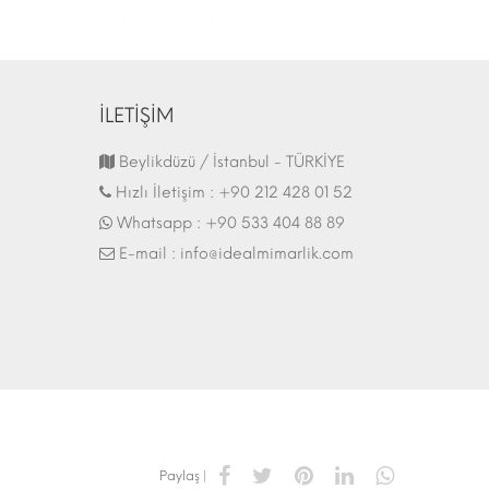
İLETİŞİM
Fuar Stand | 07.10.2017
Beylikdüzü / İstanbul - TÜRKİYE
Hızlı İletişim :
+90 212 428 01 52
Whatsapp :
+90 533 404 88 89
E-mail :
info@idealmimarlik.com
Paylaş |