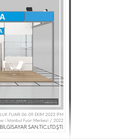
UK FUARI 06-09 EKİM 2022 İFM
ow | İstanbul Fuar Merkezi / 2022
LGİSAYAR SAN.TİC.LTD.ŞTİ.