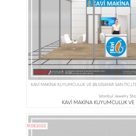
KAVİ MAKİNA KUYUMCULUK VE BİLGİSAYAR SAN.TİC.LTD
Istanbul Jewelry Sh
KAVİ MAKİNA KUYUMCULUK VE Bİ
19.08.2022