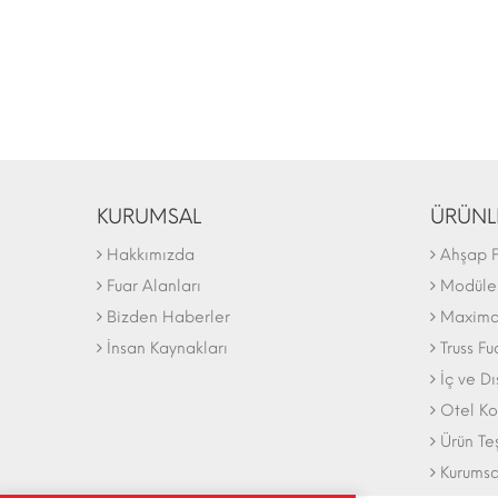
KURUMSAL
ÜRÜNL
Hakkımızda
Ahşap F
Fuar Alanları
Modüler
Bizden Haberler
Maxima 
İnsan Kaynakları
Truss Fu
İç ve D
Otel Ko
Ürün Te
Kurumsa