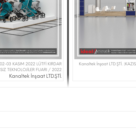
I 02-03 KASIM 2022 LÜTFİ KIRDAR
Kanaltek İnşaat LTD.ŞTİ. |KA
SIZ TEKNOLOJİLER FUARI / 2022
Kanaltek İnşaat LTD.ŞTİ.