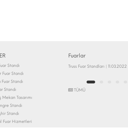
ER
Fuarlar
uar Standı
Fuar Standı Zemin Sistemleri | 07.10.2017
Truss Fuar Standları | 11.03.2022
 Fuar Standı
Fuar Standı
ar Standı
TÜMÜ
ış Mekan Tasarımı
ngre Standı
şhir Standı
l Fuar Hizmetleri