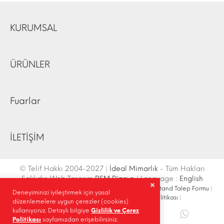
KURUMSAL
ÜRÜNLER
Fuarlar
İLETİŞİM
© Telif Hakkı 2004-2027 |
İdeal Mimarlık
- Tüm Hakları
Saklıdır. Web Tasarım
RSM Dizayn
| Language :
English
İletişim Bilgileri
|
Ulaşım Krokisi
|
Site Haritası
|
Fuar Stand Talep Formu
|
Deneyiminizi iyileştirmek için yasal
Site İçi Arama
|
Sosyal Medya
|
Gizlilik Politikası
|
düzenlemelere uygun çerezler (cookies)
kullanıyoruz. Detaylı bilgiye
Gizlilik ve Çerez
Paylaş |
Politikası
sayfamızdan erişebilirsiniz.