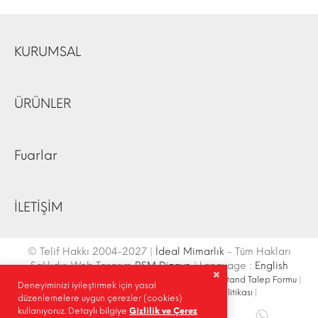
KURUMSAL
ÜRÜNLER
Fuarlar
İLETİŞİM
© Telif Hakkı 2004-2027 |
İdeal Mimarlık
- Tüm Hakları
Saklıdır. Web Tasarım
RSM Dizayn
| Language :
English
İletişim Bilgileri
|
Ulaşım Krokisi
|
Site Haritası
|
Fuar Stand Talep Formu
|
Deneyiminizi iyileştirmek için yasal
Site İçi Arama
|
Sosyal Medya
|
Gizlilik Politikası
|
düzenlemelere uygun çerezler (cookies)
kullanıyoruz. Detaylı bilgiye
Gizlilik ve Çerez
Paylaş |