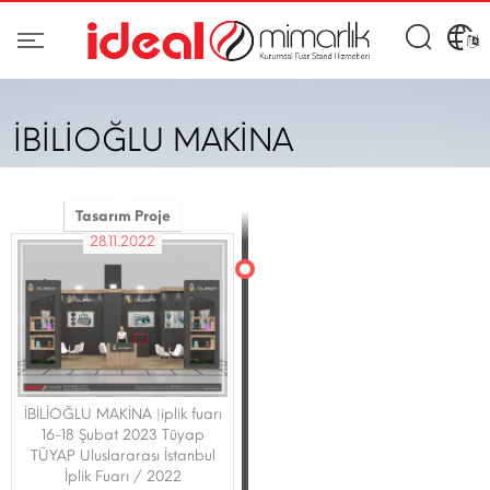
İBİLİOĞLU MAKİNA
Tasarım Proje
28.11.2022
İBİLİOĞLU MAKİNA |iplik fuarı
16-18 Şubat 2023 Tüyap
TÜYAP Uluslararası İstanbul
İplik Fuarı / 2022