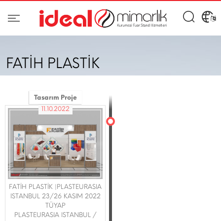
FATİH PLASTİK
Tasarım Proje
11.10.2022
FATİH PLASTİK |PLASTEURASIA
ISTANBUL 23/26 KASIM 2022
TÜYAP
PLASTEURASIA ISTANBUL /