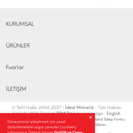
KURUMSAL
ÜRÜNLER
Fuarlar
İLETİŞİM
© Telif Hakkı 2004-2027 |
İdeal Mimarlık
- Tüm Hakları
Saklıdır. Web Tasarım
RSM Dizayn
| Language :
English
İletişim Bilgileri
|
Ulaşım Krokisi
|
Site Haritası
|
Fuar Stand Talep Formu
|
Deneyiminizi iyileştirmek için yasal
Site İçi Arama
|
Sosyal Medya
|
Gizlilik Politikası
|
düzenlemelere uygun çerezler (cookies)
kullanıyoruz. Detaylı bilgiye
Gizlilik ve Çerez