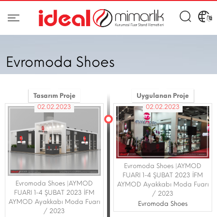
Evromoda Shoes
Tasarım Proje
Uygulanan Proje
02.02.2023
02.02.2023
Evromoda Shoes |AYMOD
FUARI 1-4 ŞUBAT 2023 İFM
Evromoda Shoes |AYMOD
AYMOD Ayakkabı Moda Fuarı
FUARI 1-4 ŞUBAT 2023 İFM
/ 2023
AYMOD Ayakkabı Moda Fuarı
Evromoda Shoes
/ 2023