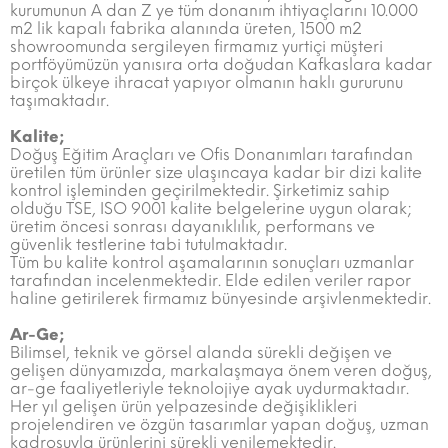
kurumunun A dan Z ye tüm donanım ihtiyaçlarını 10.000
m2 lik kapalı fabrika alanında üreten, 1500 m2
showroomunda sergileyen firmamız yurtiçi müşteri
portföyümüzün yanısıra orta doğudan Kafkaslara kadar
birçok ülkeye ihracat yapıyor olmanın haklı gururunu
taşımaktadır.
Kalite;
Doğuş Eğitim Araçları ve Ofis Donanımları tarafından
üretilen tüm ürünler size ulaşıncaya kadar bir dizi kalite
kontrol işleminden geçirilmektedir. Şirketimiz sahip
olduğu TSE, ISO 9001 kalite belgelerine uygun olarak;
üretim öncesi sonrası dayanıklılık, performans ve
güvenlik testlerine tabi tutulmaktadır.
Tüm bu kalite kontrol aşamalarının sonuçları uzmanlar
tarafından incelenmektedir. Elde edilen veriler rapor
haline getirilerek firmamız bünyesinde arşivlenmektedir.
Ar-Ge;
Bilimsel, teknik ve görsel alanda sürekli değişen ve
gelişen dünyamızda, markalaşmaya önem veren doğuş,
ar-ge faaliyetleriyle teknolojiye ayak uydurmaktadır.
Her yıl gelişen ürün yelpazesinde değişiklikleri
projelendiren ve özgün tasarımlar yapan doğuş, uzman
kadrosuyla ürünlerini sürekli yenilemektedir.