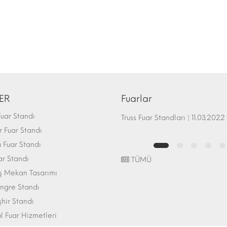
ER
Fuarlar
uar Standı
Fuar Standı Zemin Sistemleri | 07.10.2017
Truss Fuar Standları | 11.03.2022
 Fuar Standı
Fuar Standı
ar Standı
TÜMÜ
ış Mekan Tasarımı
ngre Standı
şhir Standı
l Fuar Hizmetleri