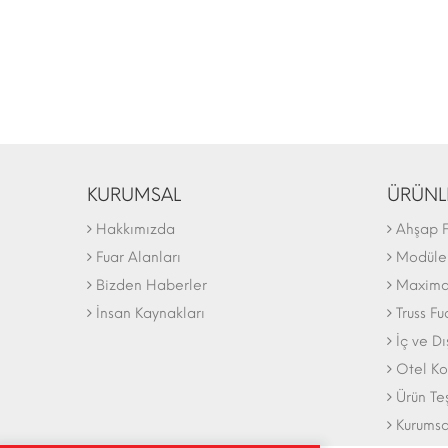
KURUMSAL
ÜRÜNL
Hakkımızda
Ahşap F
Fuar Alanları
Modüler
Bizden Haberler
Maxima 
İnsan Kaynakları
Truss Fu
İç ve D
Otel Ko
Ürün Te
Kurumsa