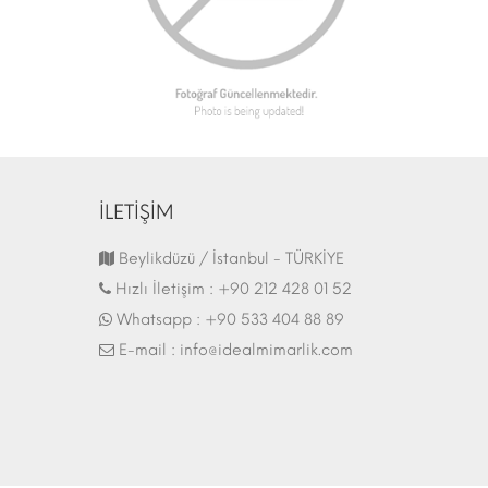
İLETİŞİM
Fuar Stand | 07.10.2017
Beylikdüzü / İstanbul - TÜRKİYE
Hızlı İletişim :
+90 212 428 01 52
Whatsapp :
+90 533 404 88 89
E-mail :
info@idealmimarlik.com