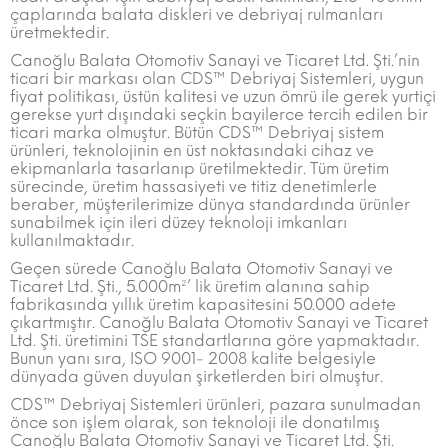
çaplarında balata diskleri ve debriyaj rulmanları
üretmektedir.
Canoğlu Balata Otomotiv Sanayi ve Ticaret Ltd. Şti.’nin
ticari bir markası olan CDS™ Debriyaj Sistemleri, uygun
fiyat politikası, üstün kalitesi ve uzun ömrü ile gerek yurtiçi
gerekse yurt dışındaki seçkin bayilerce tercih edilen bir
ticari marka olmuştur. Bütün CDS™ Debriyaj sistem
ürünleri, teknolojinin en üst noktasındaki cihaz ve
ekipmanlarla tasarlanıp üretilmektedir. Tüm üretim
sürecinde, üretim hassasiyeti ve titiz denetimlerle
beraber, müşterilerimize dünya standardında ürünler
sunabilmek için ileri düzey teknoloji imkanları
kullanılmaktadır.
Geçen sürede Canoğlu Balata Otomotiv Sanayi ve
Ticaret Ltd. Şti., 5.000m²’ lik üretim alanına sahip
fabrikasında yıllık üretim kapasitesini 50.000 adete
çıkartmıştır. Canoğlu Balata Otomotiv Sanayi ve Ticaret
Ltd. Şti. üretimini TSE standartlarına göre yapmaktadır.
Bunun yanı sıra, ISO 9001- 2008 kalite belgesiyle
dünyada güven duyulan şirketlerden biri olmuştur.
CDS™ Debriyaj Sistemleri ürünleri, pazara sunulmadan
önce son işlem olarak, son teknoloji ile donatılmış
Canoğlu Balata Otomotiv Sanayi ve Ticaret Ltd. Şti.