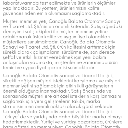
laboratuvarında test edilmekte ve ürünlerin ölçümleri
yapılmaktadır. Bu yöntem, ürünlerimizin kalite
güvencesinden emin olunmasını sağlamaktadır.
Müşteri memnuniyeti, Canoğlu Balata Otomotiv Sanayi
ve Ticaret Ltd. Şti.’nin en önemli kriteridir. Satış ağındaki
deneyimli satış ekipleri ile müşteri memnuniyetine
odaklanarak üstün kalite ve uygun fiyat olanakları
müşterilere sunulmaktadır. Canoğlu Balata Otomotiv
Sanayi ve Ticaret Ltd. Şti. ürün kalitesini arttırmak için
sürekli olarak çalışmalarını sürdürmekte, son derece
şeffaf ve etkili hizmet verebilmek için yeni bakım
anlaşmaları yapmakta, müşterilerine zamanında ürün
temini ve uygun fiyat garantisi sunmaktadır.
Canoğlu Balata Otomotiv Sanayi ve Ticaret Ltd. Şti.,
sürekli değişen müşteri isteklerini karşılamak ve müşteri
memnuniyetini sağlamak için etkin ikili görüşmelerin
önemli olduğuna inanmaktadır. Satış öncesinde ve
sonrasında müşterilere ait özel isteklerin karşılanmasını
sağlamak için yeni gelişmelerin takibi, marka
stratejisinin en önemli noktası olarak görülmektedir.
Canoğlu Balata Otomotiv Sanayi ve Ticaret Ltd. Şti.
Türkiye’ de ve yurtdışında daha büyük bir marka olmayı
hedeflemektedir. Yurtiçi ve yurtdışı pazarlarda, ürünlere
karşı gösterilen memnuniyet, Canoğlu Balata Otomotiv