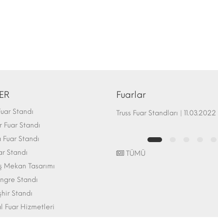
ER
Fuarlar
uar Standı
Fuar Standı Zemin Sistemleri | 07.10.2017
Truss Fuar Standları | 11.03.2022
 Fuar Standı
Fuar Standı
ar Standı
TÜMÜ
ış Mekan Tasarımı
ngre Standı
şhir Standı
l Fuar Hizmetleri