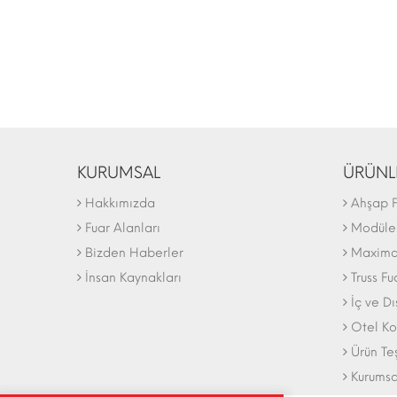
KURUMSAL
ÜRÜNL
Hakkımızda
Ahşap F
Fuar Alanları
Modüler
Bizden Haberler
Maxima 
İnsan Kaynakları
Truss Fu
İç ve D
Otel Ko
Ürün Te
Kurumsa