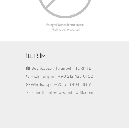
İLETİŞİM
Fuar Stand | 07.10.2017
Beylikdüzü / İstanbul - TÜRKİYE
Hızlı İletişim :
+90 212 428 01 52
Whatsapp :
+90 533 404 88 89
E-mail :
info@idealmimarlik.com